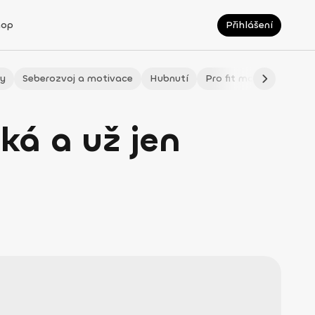
hop
Přihlášení
ty
Seberozvoj a motivace
Hubnutí
Pro fit maminky
LÉ
ká a už jen