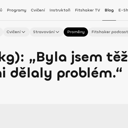
ů
Programy
Cvičení
Instruktoři
Fitshaker TV
Blog
E-S
Cvičení
Stravování
Proměny
Fitshaker podcas
kg): „Byla jsem těž
i dělaly problém.“