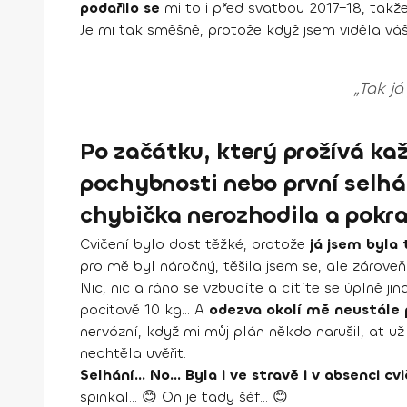
podařilo se
mi to i před svatbou 2017–18, takž
Je mi tak směšně, protože když jsem viděla váš j
„Tak já
Po začátku, který prožívá kaž
pochybnosti nebo první selhán
chybička nerozhodila a pokra
Cvičení bylo dost těžké, protože
já jsem byla 
pro mě byl náročný, těšila jsem se, ale zároveň
Nic, nic a ráno se vzbudíte a cítíte se úplně ji
pocitově 10 kg... A
odezva okolí mě neustále
nervózní, když mi můj plán někdo narušil, ať už
nechtěla uvěřit.
Selhání... No... Byla i ve stravě i v absenci cv
spinkal... 😊 On je tady šéf... 😊