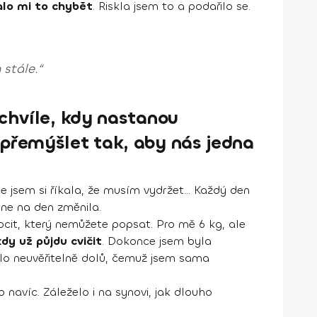
čalo mi to chybět
. Riskla jsem to a podařilo se.
 stále.“
 chvíle, kdy nastanou
 přemýšlet tak, aby nás jedna
le jsem si říkala, že musím vydržet... Každý den
dne na den změnila.
 pocit, který nemůžete popsat. Pro mě 6 kg, ale
kdy už půjdu cvičit
. Dokonce jsem byla
o šlo neuvěřitelně dolů, čemuž jsem sama
 navíc. Záleželo i na synovi, jak dlouho