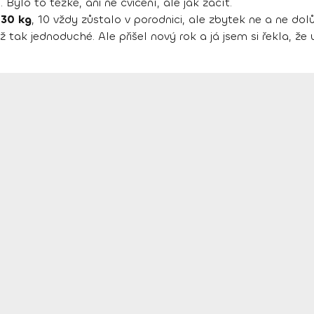
Bylo to těžké, ani ne cvičení, ale jak začít.
 30 kg
, 10 vždy zůstalo v porodnici, ale zbytek ne a ne dol
tak jednoduché. Ale přišel nový rok a já jsem si řekla, že u