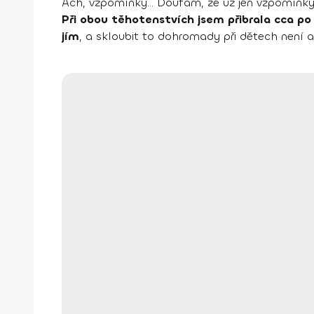
Ach, vzpomínky... Doufám, že už jen vzpomínky. 
Při obou těhotenstvích jsem přibrala cca po
jím
, a skloubit to dohromady při dětech není až 