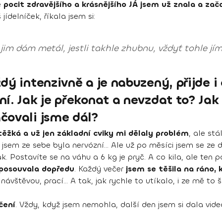
e
pocit zdravějšího a krásnějšího JÁ jsem už znala a za
ídelníček, říkala jsem si:
 jim dám metál, jestli takhle zhubnu, vždyť tohle jím
dý intenzivně a je nabuzený, přijde i
í. Jak je překonat a nevzdat to? Jak
čovali jsme dál?
těžká a už jen základní cviky mi dělaly problém
, ale stá
 jsem ze sebe byla nervózní... Ale už po měsíci jsem se ze 
nak. Postavíte se na váhu a 6 kg je pryč. A co kila, ale ten
 posouvala dopředu
. Každý večer
jsem se těšila na ráno, 
 návštěvou, prací... A tak, jak rychle to utíkalo, i ze mě t
ičení
. Vždy, když jsem nemohla, další den jsem si dala video