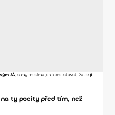
avým JÁ
, a my musíme jen konstatovat, že se jí
na ty pocity před tím, než