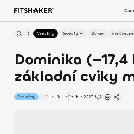
Dom
Všechny
Recepty
Zdraví
Všeobecné
Dominika (–17,4 
základní cviky m
Proměny
Nika
Klasko
16. Jan 2023