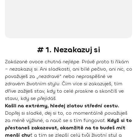
# 1. Nezakazuj si
Zakázané ovoce chutná nejlépe. Právě proto ti říkám
– nezakazuj si. Ani sladkosti, ani bílé pečivo, ani nic, co
považuješ za „nezdravé“ nebo neprospěšné ve
zdravém životním stylu. Čím více si zakazuješ, tím
dříve zažiješ stav, kdy to celé praskne a skončíš ve
stavu, kdy se přejídáš.
Kašli na extrémy, hledej zlatou střední cestu.
Dopřej si sladké, dej si to, co momentálně považuješ
za méně výživné, a nauč se s tím fungovat.
Když si to
přestaneš zakazovat, okamžitě na to budeš mít
menší chu
ť a tím se zlepší celý tvůj životní styl a