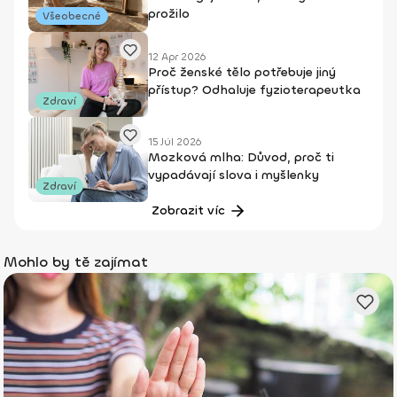
prožilo
Všeobecné
12 Apr 2026
Proč ženské tělo potřebuje jiný
přístup? Odhaluje fyzioterapeutka
Zdraví
15 Júl 2026
Mozková mlha: Důvod, proč ti
vypadávají slova i myšlenky
Zdraví
Zobrazit víc
Mohlo by tě zajímat