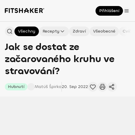
Přihlášení
Všechny
Recepty
Zdraví
Všeobecné
Cviče
Jak se dostat ze
začarovaného kruhu ve
stravování?
Hubnutí
Matúš
Špirko
20. Sep 2022