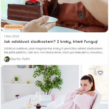
Stravování
1 Mar 2022
Jak odolávat sladkostem? 2 kroky, které fungují
Určitě jsi zvědavá, jaké magické dva kroky ti pomůžou odolat sladkostem.
Ale ještě předtím, než se k nim dostaneme, mám pro tebe jednu moudrou
radu.
Martin Toth