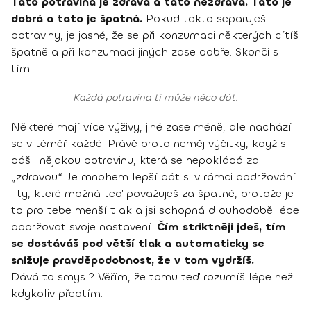
Tato potravina je zdravá a tato nezdravá. Tato je
dobrá a tato je špatná.
Pokud takto separuješ
potraviny, je jasné, že se při konzumaci některých cítíš
špatně a při konzumaci jiných zase dobře. Skonči s
tím.
Každá potravina ti může něco dát.
Některé mají více výživy, jiné zase méně, ale nachází
se v téměř každé. Právě proto neměj výčitky, když si
dáš i nějakou potravinu, která se nepokládá za
„zdravou“. Je mnohem lepší dát si v rámci dodržování
i ty, které možná teď považuješ za špatné, protože je
to pro tebe menší tlak a jsi schopná dlouhodobě lépe
dodržovat svoje nastavení.
Čím striktněji jdeš, tím
se dostáváš pod větší tlak a automaticky se
snižuje pravděpodobnost, že v tom vydržíš.
Dává to smysl? Věřím, že tomu teď rozumíš lépe než
kdykoliv předtím.