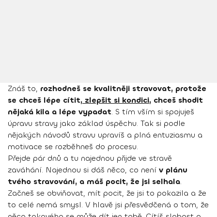
Znáš to,
rozhodneš se kvalitněji stravovat, protože
se chceš lépe cítit,
zlepšit si kondici
, chceš shodit
nějaká kila a lépe vypadat
. S tím vším si spojuješ
úpravu stravy jako základ úspěchu. Tak si podle
nějakých návodů stravu upravíš a plná entuziasmu a
motivace se rozběhneš do procesu.
Přejde pár dnů a tu najednou přijde ve stravě
zaváhání. Najednou si dáš něco, co není
v plánu
tvého stravování, a máš pocit, že jsi selhala
.
Začneš se obviňovat, mít pocit, že jsi to pokazila a že
to celé nemá smysl. V hlavě jsi přesvědčená o tom, že
něco takového se může dít jen tobě. Cítíš slabost a