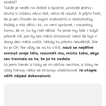
skvělé?
Takže je neděl na dobré a špatné, protože jedna i
druhá ti můžou něco dát, něco tě naučit. A přijmi fakt,
že jsi jen člověk se svými slabostmi a nedostatky.
Každý z nás dělá i to, co není správné, i navzdory
tomu, že ví, co by měl dělat. To jsme my lidé. I když
přesně víš, jak by ses měla stravovat nebo že bys v
daný den měla cvičit, někdy to přesto neuděláš. Ale
to je OK. Ne vždy se na to cítíš,
nauč se nejdříve
vnímat svoje tělo, rozumět mu, místo toho, abys
ses trestala za to, že jsi to nedala
.
Já jsem trenér a taky se mi občas nechce, a taky ne
vždy trénuju nebo se stravuju učebnicově.
Je utopie
věřit nějaké dokonalosti.