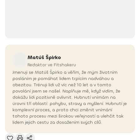
Matúš
Špirko
Redaktor ve Fitshakeru
Jmenuji se Matúš Špirko a věřím, že mým životním
posláním je pomáhat lidem trpícím nadváhou a
obezitou. Trénuji lidi už víc než 10 let a v tomto
povolání jsem se našel. Naplňuje mě, když vidím, že
dokážu lidi pozitivně ovlivnit. Hubnutí vnímám na
úrovni tří oblastí: pohybu, stravy a myšlení. Hubnutí je
komplexní proces, a proto chci změnit vnímání
tohoto procesu mezi širokou veřejností a ulehčit tak
lidem jejich cestu za dosažením svých cílů.