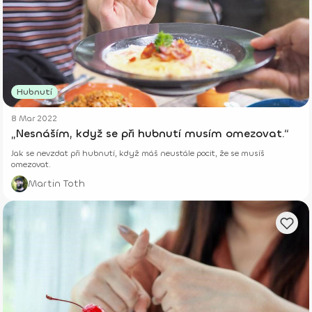
Hubnutí
8 Mar 2022
„Nesnáším, když se při hubnutí musím omezovat.“
Jak se nevzdat při hubnutí, když máš neustále pocit, že se musíš
omezovat.
Martin Toth