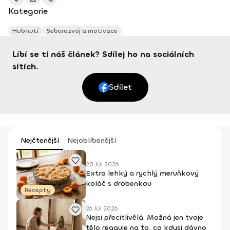
Kategorie
Hubnutí
Seberozvoj a motivace
Líbí se ti náš článek? Sdílej ho na sociálních
sítích.
Sdílet
Nejčtenější
Nejoblíbenější
20 Júl 2026
Extra lehký a rychlý meruňkový
koláč s drobenkou
Recepty
26 Júl 2026
Nejsi přecitlivělá. Možná jen tvoje
tělo reaguje na to, co kdysi dávno