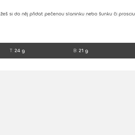
eš si do něj přidat pečenou slaninku nebo šunku či prosciu
T:
24 g
B:
21 g