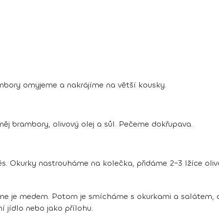
mbory omyjeme a nakrájíme na větší kousky.
ěj brambory, olivový olej a sůl. Pečeme dokřupava.
s. Okurky nastrouháme na kolečka, přidáme 2–3 lžíce olivo
eme je medem. Potom je smícháme s okurkami a salátem, 
jídlo nebo jako přílohu.