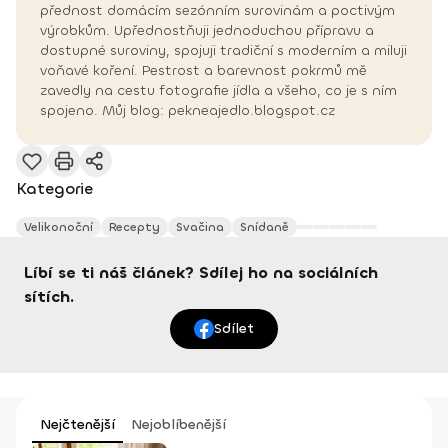
přednost domácím sezónním surovinám a poctivým
výrobkům. Upřednostňuji jednoduchou přípravu a
dostupné suroviny, spojuji tradiční s moderním a miluji
voňavé koření. Pestrost a barevnost pokrmů mě
zavedly na cestu fotografie jídla a všeho, co je s ním
spojeno. Můj blog: pekneajedlo.blogspot.cz
Kategorie
Velikonoční
Recepty
Svačina
Snídaně
Líbí se ti náš článek? Sdílej ho na sociálních
sítích.
Sdílet
Nejčtenější
Nejoblíbenější