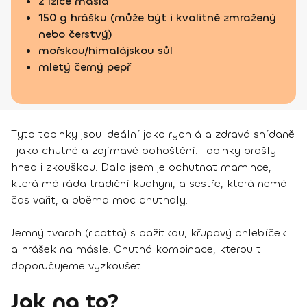
2 lžíce másla
150 g hrášku (může být i kvalitně zmražený
nebo čerstvý)
mořskou/himalájskou sůl
mletý černý pepř
Tyto topinky jsou ideální jako rychlá a zdravá snídaně
i jako chutné a zajímavé pohoštění. Topinky prošly
hned i zkouškou. Dala jsem je ochutnat mamince,
která má ráda tradiční kuchyni, a sestře, která nemá
čas vařit, a oběma moc chutnaly.
Jemný tvaroh (ricotta) s pažitkou, křupavý chlebíček
a hrášek na másle. Chutná kombinace, kterou ti
doporučujeme vyzkoušet.
Jak na to?