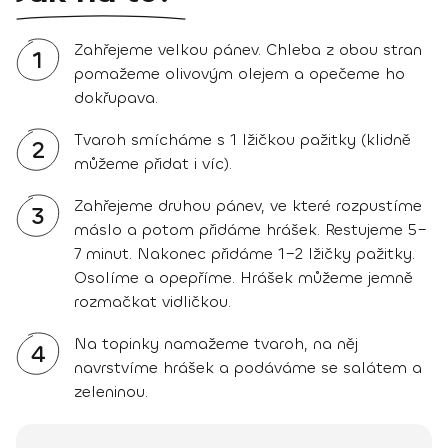
Zahřejeme velkou pánev. Chleba z obou stran
1
pomažeme olivovým olejem a opečeme ho
dokřupava.
Tvaroh smícháme s 1 lžičkou pažitky (klidně
2
můžeme přidat i víc).
Zahřejeme druhou pánev, ve které rozpustíme
3
máslo a potom přidáme hrášek. Restujeme 5–
7 minut. Nakonec přidáme 1–2 lžičky pažitky.
Osolíme a opepříme. Hrášek můžeme jemně
rozmačkat vidličkou.
Na topinky namažeme tvaroh, na něj
4
navrstvíme hrášek a podáváme se salátem a
zeleninou.