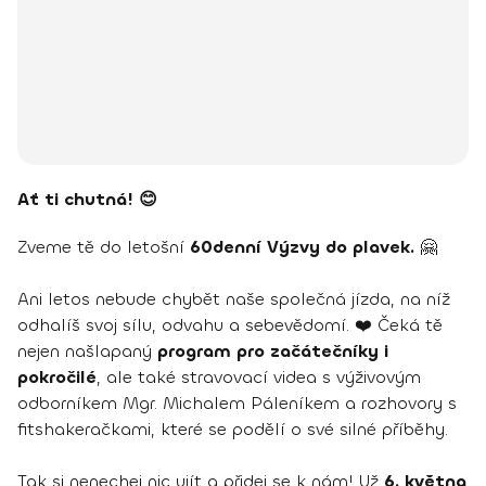
Ať ti chutná! 😊
Zveme tě do letošní
60denní Výzvy do plavek.
🤗
Ani letos nebude chybět naše společná jízda, na níž
odhalíš svoj sílu, odvahu a sebevědomí. ❤️ Čeká tě
nejen našlapaný
program pro začátečníky i
pokročilé
, ale také stravovací videa s výživovým
odborníkem Mgr. Michalem Páleníkem a rozhovory s
fitshakeračkami, které se podělí o své silné příběhy.
Tak si nenechej nic ujít a přidej se k nám! Už
6. května