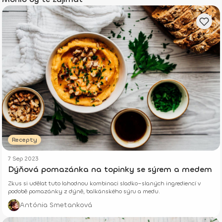
Recepty
7 Sep 2023
Dýňová pomazánka na topinky se sýrem a medem
Zkus si udělat tuto lahodnou kombinaci sladko–slaných ingrediencí v
podobě pomazánky z dýně, balkánského sýru a medu.
Antónia Smetanková