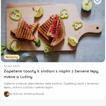
Recepty
10 Jan 2023
Zapečené toasty k snídani s náplní z červené řepy,
mrkve a Lučiny
Výborná snídaně, přesnídávka nebo svačina. Zapečený toast s červenou
řepou, mrkví a Lučinou v jedné náplni.
Antónia Smetanková