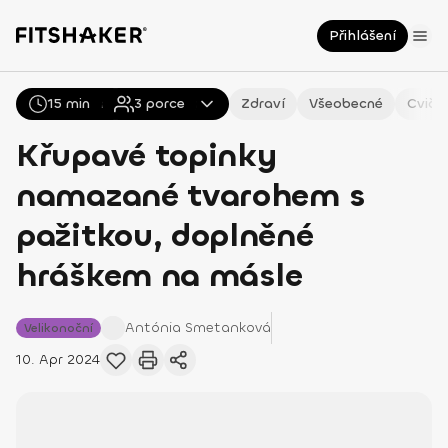
Přihlášení
15 min
Všechny
3
Recepty
porce
Zdraví
Všeobecné
Cviče
Křupavé topinky
namazané tvarohem s
pažitkou, doplněné
hráškem na másle
Antónia
Smetanková
Velikonoční
10. Apr 2024