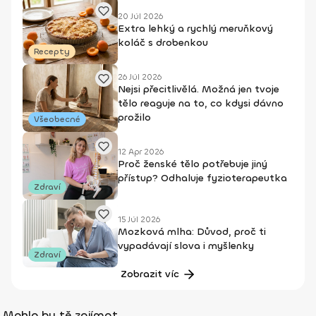
20 Júl 2026
Extra lehký a rychlý meruňkový
koláč s drobenkou
Recepty
26 Júl 2026
Nejsi přecitlivělá. Možná jen tvoje
tělo reaguje na to, co kdysi dávno
prožilo
Všeobecné
12 Apr 2026
Proč ženské tělo potřebuje jiný
přístup? Odhaluje fyzioterapeutka
Zdraví
15 Júl 2026
Mozková mlha: Důvod, proč ti
vypadávají slova i myšlenky
Zdraví
Zobrazit víc
Mohlo by tě zajímat