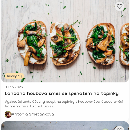
Recepty
8 Feb 2023
Lahodná houbová směs se špenátem na topinky
Vyzkoušej tento úžasný recept na topinky s houbovo-špenátovou směsí.
Jednoznačně si tu chuť užiješ.
Antónia Smetanková