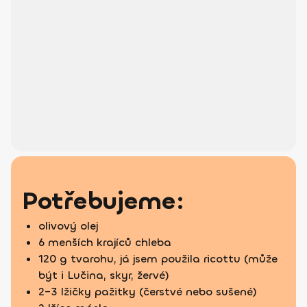
Potřebujeme:
olivový olej
6 menších krajíců chleba
120 g tvarohu, já jsem použila ricottu (může
být i Lučina, skyr, žervé)
2–3 lžičky pažitky (čerstvé nebo sušené)