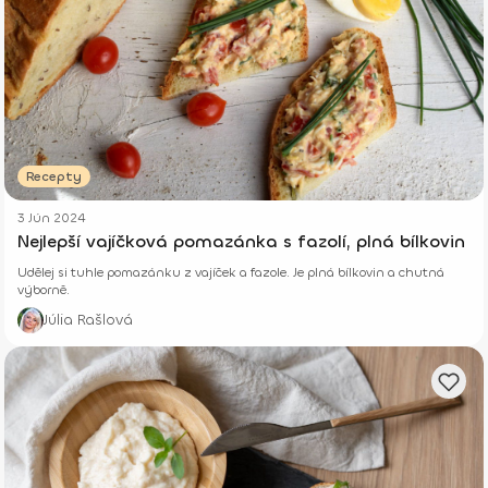
Recepty
3 Jún 2024
Nejlepší vajíčková pomazánka s fazolí, plná bílkovin
Udělej si tuhle pomazánku z vajíček a fazole. Je plná bílkovin a chutná
výborně.
Júlia Rašlová