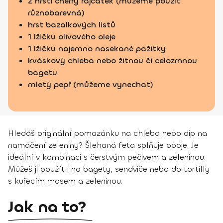
2 hrsti cherry rajčátek (můžeme použít
různobarevná)
hrst bazalkových listů
1 lžičku olivového oleje
1 lžičku najemno nasekané pažitky
kváskový chleba nebo žitnou či celozrnnou
bagetu
mletý pepř (můžeme vynechat)
Hledáš originální pomazánku na chleba nebo dip na
namáčení zeleniny? Šlehaná feta splňuje oboje. Je
ideální v kombinaci s čerstvým pečivem a zeleninou.
Můžeš ji použít i na bagety, sendviče nebo do tortilly
s kuřecím masem a zeleninou.
Jak na to?