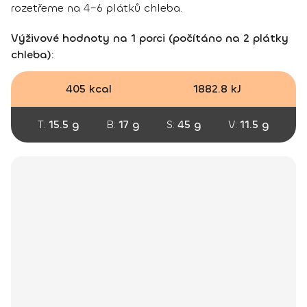
rozetřeme na 4–6 plátků chleba.
Výživové hodnoty na 1 porci (počítáno na 2 plátky
chleba):
405 kcal
1882.8 kJ
T:
15.5 g
B:
17 g
S:
45 g
V:
11.5 g