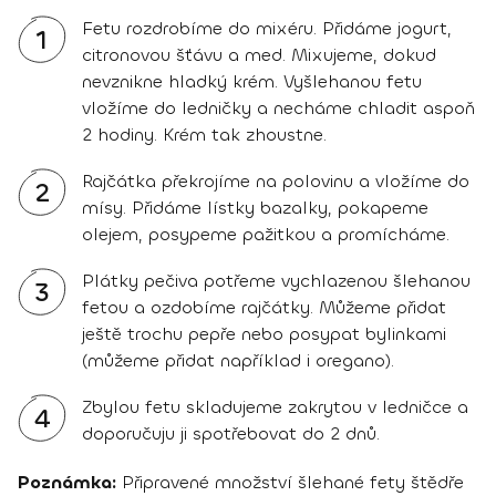
Fetu rozdrobíme do mixéru. Přidáme jogurt,
1
citronovou šťávu a med. Mixujeme, dokud
nevznikne hladký krém. Vyšlehanou fetu
vložíme do ledničky a necháme chladit aspoň
2 hodiny. Krém tak zhoustne.
Rajčátka překrojíme na polovinu a vložíme do
2
mísy. Přidáme lístky bazalky, pokapeme
olejem, posypeme pažitkou a promícháme.
Plátky pečiva potřeme vychlazenou šlehanou
3
fetou a ozdobíme rajčátky. Můžeme přidat
ještě trochu pepře nebo posypat bylinkami
(můžeme přidat například i oregano).
Zbylou fetu skladujeme zakrytou v ledničce a
4
doporučuju ji spotřebovat do 2 dnů.
Poznámka:
Připravené množství šlehané fety štědře