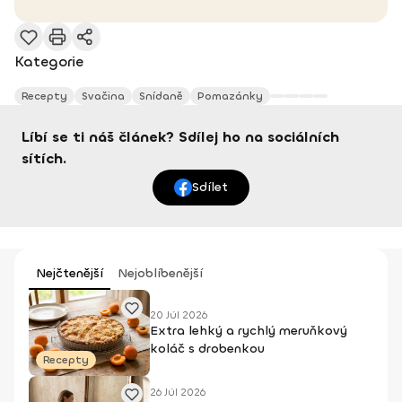
Kategorie
Recepty
Svačina
Snídaně
Pomazánky
Líbí se ti náš článek? Sdílej ho na sociálních
sítích.
Sdílet
Nejčtenější
Nejoblíbenější
20 Júl 2026
Extra lehký a rychlý meruňkový
koláč s drobenkou
Recepty
26 Júl 2026