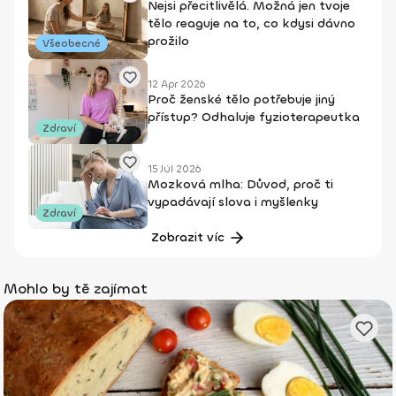
Nejsi přecitlivělá. Možná jen tvoje
tělo reaguje na to, co kdysi dávno
prožilo
Všeobecné
12 Apr 2026
Proč ženské tělo potřebuje jiný
přístup? Odhaluje fyzioterapeutka
Zdraví
15 Júl 2026
Mozková mlha: Důvod, proč ti
vypadávají slova i myšlenky
Zdraví
Zobrazit víc
Mohlo by tě zajímat