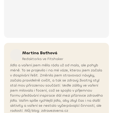
Martina
Baťhová
Redaktorka ve Fitshaker
Jídlo a vaření jsem měla ráda už od mala, ale pohyb
méně. To se projevilo i na mé váze, kterou jsem začala
v dospívání řešit. Změnila jsem stravovací návyky,
začala pravidelně cvičit, a tak se zdravý životný styl
stal mou přirozenou součástí. Vedle záliby ve vaření
jsem milovala i focení, což se spojilo v příjemnou
formu předávání inspirace dál mezi příznivce zdravého
jídla. Vařím spíše rychlejší jídla, aby zbyl čas i na další
aktivity a vaření se nestalo vyčerpávající činností, ale
radostí. Můj blog: zdravezivena.cz