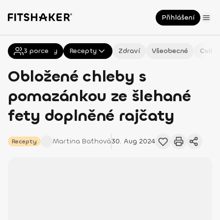
Přihlášení
3
Všechny
porce
Recepty
Zdraví
Všeobecné
Cviče
Obložené chleby s
pomazánkou ze šlehané
fety doplněné rajčaty
Martina
Baťhová
30. Aug 2024
Recepty