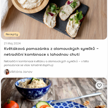
Recepty
21 Máj 2024
Květáková pomazánka z olomouckých syrečků –
netradiční kombinace s lahodnou chutí
Netradiční kombinace květáku a olomouckých syrečků – v této
pomazánce se však lahodně doplňují.
Viktória Janov