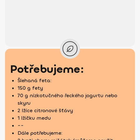
Potřebujeme:
Šlehaná feta:
150 g fety
70 g nízkotučného řeckého jogurtu nebo
skyru
2 lžíce citronové šťávy
1 lžičku medu
--
Dále potřebujeme: