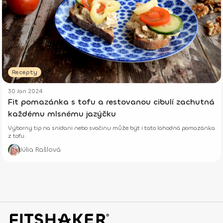
Recepty
30 Jan 2024
Fit pomazánka s tofu a restovanou cibulí zachutná
každému mlsnému jazýčku
Výborný tip na snídani nebo svačinu může být i tato lahodná pomazánka
z tofu.
Júlia Rašlová