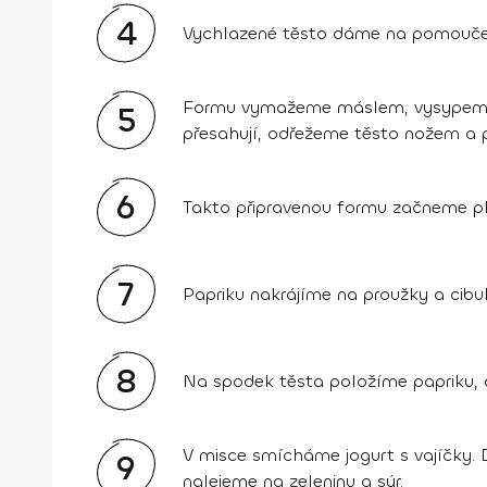
4
Vychlazené těsto dáme na pomoučený
Formu vymažeme máslem, vysypeme m
5
přesahují, odřežeme těsto nožem a 
6
Takto připravenou formu začneme pln
7
Papriku nakrájíme na proužky a cibul
8
Na spodek těsta položíme papriku, 
V misce smícháme jogurt s vajíčky.
9
nalejeme na zeleninu a sýr.