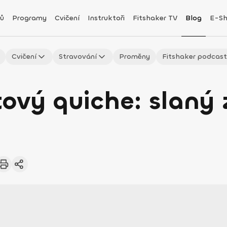
ů
Programy
Cvičení
Instruktoři
Fitshaker TV
Blog
E-S
Cvičení
Stravování
Proměny
Fitshaker podcas
ový quiche: slaný 