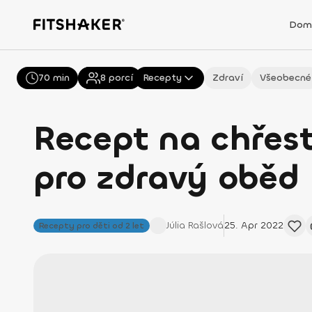
Dom
70 min
Všechny
8
porcí
Recepty
Zdraví
Všeobecné
Recept na chřest
pro zdravý oběd
Júlia
Rašlová
25. Apr 2022
Recepty pro děti od 2 let