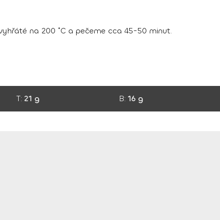
 vyhřáté na 200 ˚C a pečeme cca 45-50 minut.
T:
21 g
B:
16 g