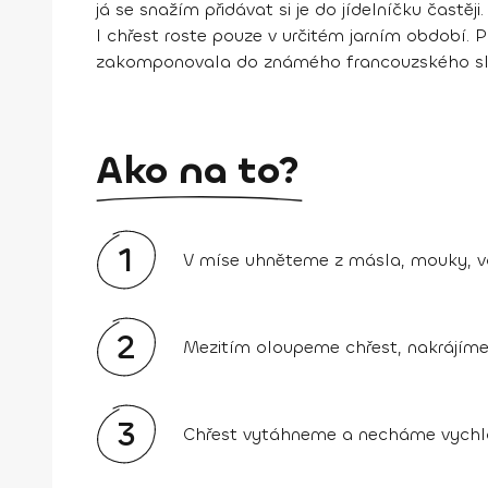
já se snažím přidávat si je do jídelníčku častěji.
I chřest roste pouze v určitém jarním období.
zakomponovala do známého francouzského slan
Ako na to?
1
V míse uhněteme z másla, mouky, vod
2
Mezitím oloupeme chřest, nakrájíme
3
Chřest vytáhneme a necháme vychl