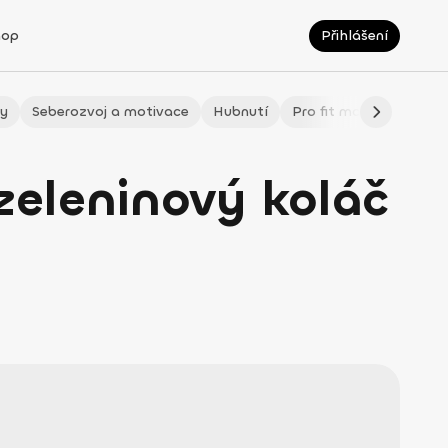
hop
Přihlášení
ty
Seberozvoj a motivace
Hubnutí
Pro fit maminky
LÉ
zeleninový koláč