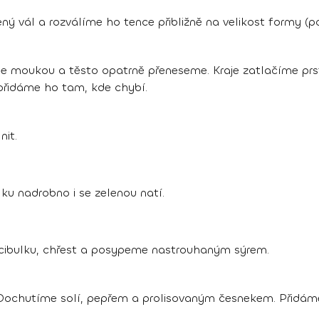
 vál a rozválíme ho tence přibližně na velikost formy (
oukou a těsto opatrně přeneseme. Kraje zatlačíme prsty
přidáme ho tam, kde chybí.
it.
ku nadrobno i se zelenou natí.
cibulku, chřest a posypeme nastrouhaným sýrem.
 Dochutíme solí, pepřem a prolisovaným česnekem. Přidám