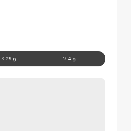
S:
25 g
V:
4 g