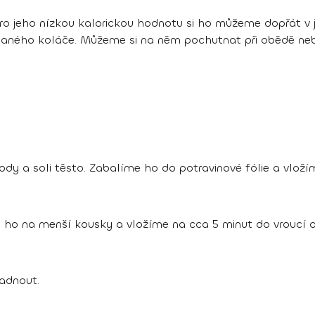
 Pro jeho nízkou kalorickou hodnotu si ho můžeme dopřát v
ého koláče. Můžeme si na něm pochutnat při obědě nebo
y a soli těsto. Zabalíme ho do potravinové fólie a vložím
 ho na menší kousky a vložíme na cca 5 minut do vroucí o
adnout.