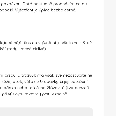
s pokožkou. Poté postupně procházím celou
podpaží. Vyšetření je úplně bezbolestné,
jideálnější čas na vyšetření je však mezi 3. až
í (tedy i méně citlivá).
ení prsou. Ultrazvuk má však své nezastupitelné
ůže, otok, výtok z bradavky či její zatažení.
ložiska nebo má žena žlázovité (tzv. denzní)
při výskytu rakoviny prsu v rodině.