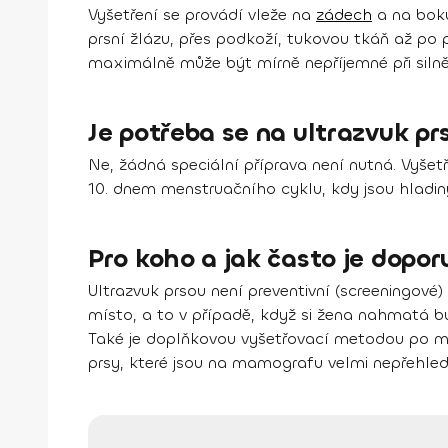
Vyšetření se provádí vleže na
zádech
a na boku
prsní žlázu, přes podkoží, tukovou tkáň až po p
maximálně může být mírně nepříjemné při silně
Je potřeba se na ultrazvuk pr
Ne, žádná speciální příprava není nutná. Vyšetř
10. dnem menstruačního cyklu, kdy jsou hladiny
Pro koho a jak často je dopor
Ultrazvuk prsou není preventivní (screeningové)
místo, a to v případě, když si žena nahmatá bu
Také je doplňkovou vyšetřovací metodou po mam
prsy, které jsou na mamografu velmi nepřehledné