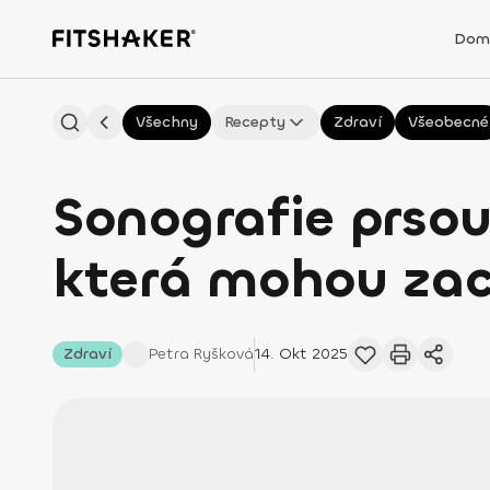
Dom
Všechny
Recepty
Zdraví
Všeobecné
Sonografie prsou
která mohou zac
Zdraví
Petra
Ryšková
14. Okt 2025