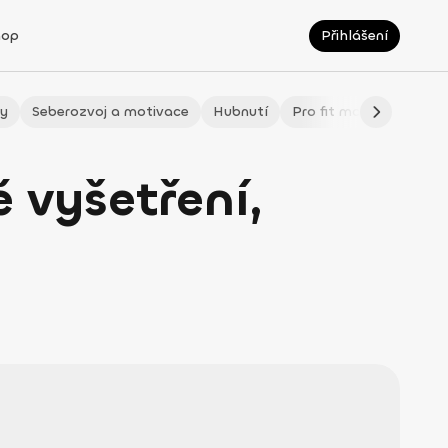
hop
Přihlášení
ty
Seberozvoj a motivace
Hubnutí
Pro fit maminky
LÉ
ě vyšetření,