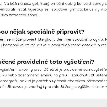
. Na kůži nanesu gel, který umožní dobrý kontakt sondy 
ektorální sval. Vyšetřují se i spádové lymfatické uzliny v 
jším zatlačení sondy.
sou nějak speciálně připravit?
ení se může provést kterýkoliv den menstruačního cyklu. Ne
 hormonů relativně nízké a prsní tkáň méně nateklá a měkč
učené pravidelné toto vyšetření?
 vyšetření rakoviny prsu. Důležité je pravidelné samovyšetř
lku nebo zaznamená změny na prsu – zarudnutí, ztluštění k
ografii, pokud je potřeba upřesnit charakter přítomného 
. Ultrazvuk je vhodný i pro mladé ženy s vyšším rizikem – 