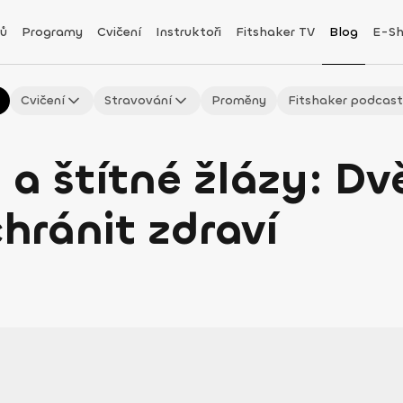
ů
Programy
Cvičení
Instruktoři
Fitshaker TV
Blog
E-S
Cvičení
Stravování
Proměny
Fitshaker podcas
 a štítné žlázy: Dv
hránit zdraví