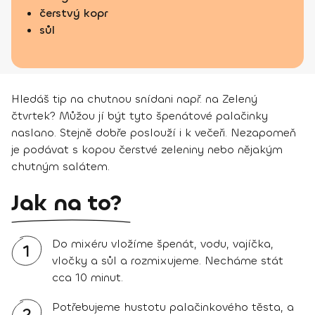
čerstvý kopr
sůl
Hledáš tip na chutnou snídani např. na Zelený
čtvrtek? Můžou jí být tyto špenátové palačinky
naslano. Stejně dobře poslouží i k večeři. Nezapomeň
je podávat s kopou čerstvé zeleniny nebo nějakým
chutným salátem.
Jak na to?
Do mixéru vložíme špenát, vodu, vajíčka,
1
vločky a sůl a rozmixujeme. Necháme stát
cca 10 minut.
Potřebujeme hustotu palačinkového těsta, a
2