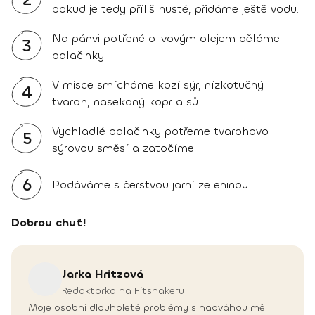
pokud je tedy příliš husté, přidáme ještě vodu.
Na pánvi potřené olivovým olejem děláme
3
palačinky.
V misce smícháme kozí sýr, nízkotučný
4
tvaroh, nasekaný kopr a sůl.
Vychladlé palačinky potřeme tvarohovo-
5
sýrovou směsí a zatočíme.
6
Podáváme s čerstvou jarní zeleninou.
Dobrou chuť!
Jarka
Hritzová
Redaktorka na Fitshakeru
Moje osobní dlouholeté problémy s nadváhou mě