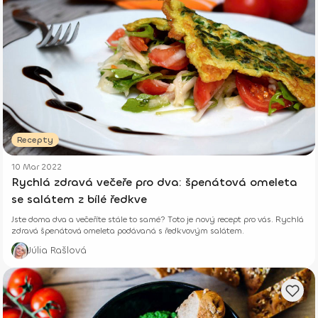
Recepty
10 Mar 2022
Rychlá zdravá večeře pro dva: špenátová omeleta
se salátem z bílé ředkve
Jste doma dva a večeříte stále to samé? Toto je nový recept pro vás. Rychlá
zdravá špenátová omeleta podávaná s ředkvovým salátem.
Júlia Rašlová