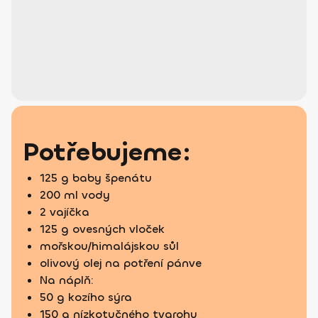
Potřebujeme:
125 g baby špenátu
200 ml vody
2 vajíčka
125 g ovesných vloček
mořskou/himalájskou sůl
olivový olej na potření pánve
Na náplň:
50 g kozího sýra
150 g nízkotučného tvarohu