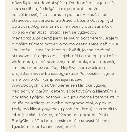
přivedly ke studování výživy. Po dosažení svých cílů
jsem si slíbila, že když se mi je podaří i udržet,
zasvětím svůj život tomuto poslání – naučit lidi
stravovat se správně a zdravě z běžně dostupných
potravin. Aby se s tím už nemuseli trápit sami tak
jako já v minulosti. Stala jsem se výživovou
mentorkou, přičemž jsem se svým partnerem Jurajem
a naším týmem provedla touto cestou více než 3 000
lidí. Změnili jsme jim život a už vědí, jak se správně
stravovat. A nejen oni, i jejich děti a rodiny, protože
vědomosti, které si ze vzájemné spolupráce odnesli,
jim zůstanou už navždy. Nejdříve jsem začínala
projektem www.fitnessbyjarka.sk Po rozšíření týmu
jsme tomu dali komplexnější název:
www.bodyclinic.sk Věnujeme se i klinické výživě,
neplodným párům, dětem, sportovcům a klientům s
poruchou příjmu potravy. V týmu máme i terapeuty a
kouče neurolingvistického programování, a pokud
tedy má klient psychický problém, který se zrcadlí i v
jeho fyzické stránce, můžeme mu pomoct. Proto
BodyClinic. Všechno se vším v těle souvisí. V tom
fyzickém, mentálním i vzájemně.