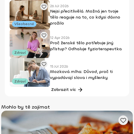
26 Júl 2026
Nejsi přecitlivělá. Možná jen tvoje
tělo reaguje na to, co kdysi dávno
prožilo
Všeobecné
12 Apr 2026
Proč ženské tělo potřebuje jiný
přístup? Odhaluje fyzioterapeutka
Zdraví
15 Júl 2026
Mozková mlha: Důvod, proč ti
vypadávají slova i myšlenky
Zdraví
Zobrazit víc
Mohlo by tě zajímat