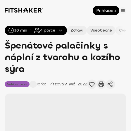
Přihlášení
30 min
Všechny
4
Recepty
porce
Zdraví
Všeobecné
Cviče
Špenátové palačinky s
náplní z tvarohu a kozího
sýra
Jarka
Hritzová
9. Máj 2022
Velikonoční