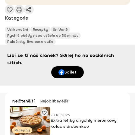
Kategorie
Velikonoční
Recepty
Snídaně
Rychlé obědy nebo večeře do 30 minut
Palačinky, lívance a vafle
Líbí se ti náš článek? Sdílej ho na sociálních
sítích.
Sdílet
Nejčtenější
Nejoblíbenější
20 Júl 2026
Extra lehký a rychlý meruňkový
koláč s drobenkou
Recepty