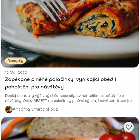
Recepty
12 Mar 2022
Zapékané plněné palačinky: vynikající oběd i
pohoštění pro návštěvy
Dopřej si chutný výživný oběd nebo připrav netradiční pohoštění pro
návštěvy. Objev RECEPT na palačinky plněné sýrem, špenátem, které jsou
zapékané v rajčatové omáčce.
Antónia Smetanková