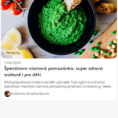
Recepty
1 Mar 2022
Špenátovo-cizrnová pomazánka: super zdravá
snídaně i pro děti
Přichystej zdravou snídani pro děti i pro sebe. Tato výživná a chutná
špenátovo-hrachovo-cizrnová pomazánka je bohatá na bílkoviny i železo.
Oživ s ní domácí pečivo.
Antónia Smetanková