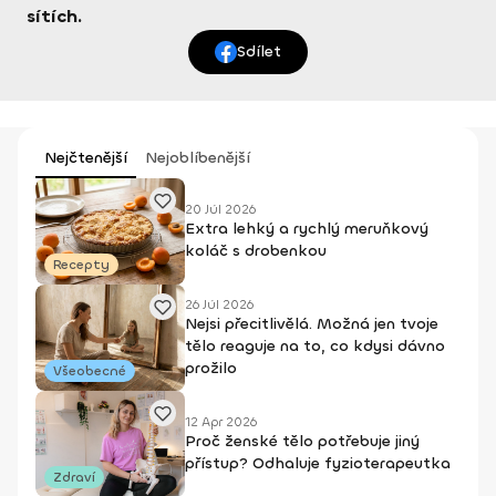
sítích.
Sdílet
Nejčtenější
Nejoblíbenější
20 Júl 2026
Extra lehký a rychlý meruňkový
koláč s drobenkou
Recepty
26 Júl 2026
Nejsi přecitlivělá. Možná jen tvoje
tělo reaguje na to, co kdysi dávno
prožilo
Všeobecné
12 Apr 2026
Proč ženské tělo potřebuje jiný
přístup? Odhaluje fyzioterapeutka
Zdraví