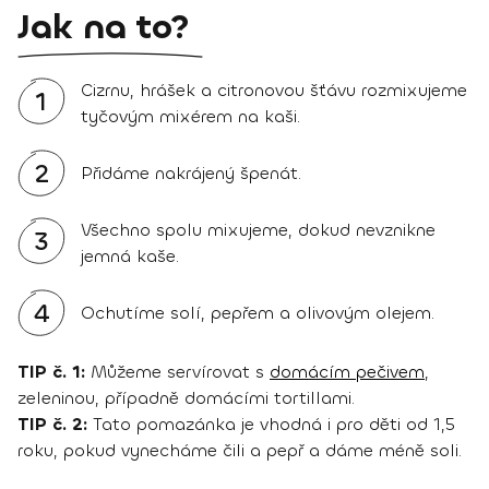
Jak na to?
Cizrnu, hrášek a citronovou šťávu rozmixujeme
1
tyčovým mixérem na kaši.
2
Přidáme nakrájený špenát.
Všechno spolu mixujeme, dokud nevznikne
3
jemná kaše.
4
Ochutíme solí, pepřem a olivovým olejem.
TIP č. 1:
Můžeme servírovat s
domácím pečivem
,
zeleninou, případně domácími tortillami.
TIP č. 2:
Tato pomazánka je vhodná i pro děti od 1,5
roku, pokud vynecháme čili a pepř a dáme méně soli.