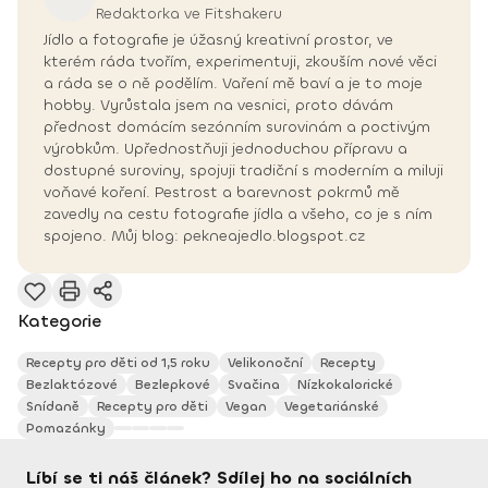
Redaktorka ve Fitshakeru
Jídlo a fotografie je úžasný kreativní prostor, ve
kterém ráda tvořím, experimentuji, zkouším nové věci
a ráda se o ně podělím. Vaření mě baví a je to moje
hobby. Vyrůstala jsem na vesnici, proto dávám
přednost domácím sezónním surovinám a poctivým
výrobkům. Upřednostňuji jednoduchou přípravu a
dostupné suroviny, spojuji tradiční s moderním a miluji
voňavé koření. Pestrost a barevnost pokrmů mě
zavedly na cestu fotografie jídla a všeho, co je s ním
spojeno. Můj blog: pekneajedlo.blogspot.cz
Kategorie
Recepty pro děti od 1,5 roku
Velikonoční
Recepty
Bezlaktózové
Bezlepkové
Svačina
Nízkokalorické
Snídaně
Recepty pro děti
Vegan
Vegetariánské
Pomazánky
Líbí se ti náš článek? Sdílej ho na sociálních