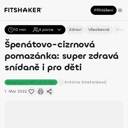
Přihlášení
10 min
Všechny
4
Recepty
porce
Zdraví
Všeobecné
Cviče
Špenátovo-cizrnová
pomazánka: super zdravá
snídaně i pro děti
Antónia
Smetanková
Recepty pro děti od 1,5 roku
1. Mar 2022