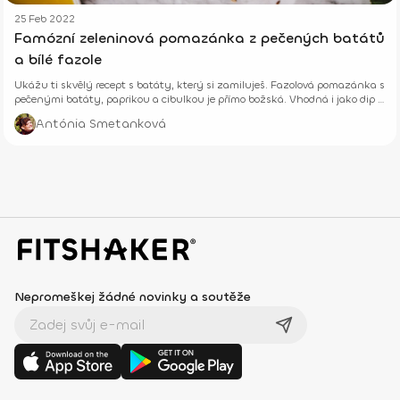
25 Feb 2022
Famózní zeleninová pomazánka z pečených batátů
a bílé fazole
Ukážu ti skvělý recept s batáty, který si zamiluješ. Fazolová pomazánka s
pečenými batáty, paprikou a cibulkou je přímo božská. Vhodná i jako dip k
zelenině.
Antónia Smetanková
Nepromeškej žádné novinky a soutěže