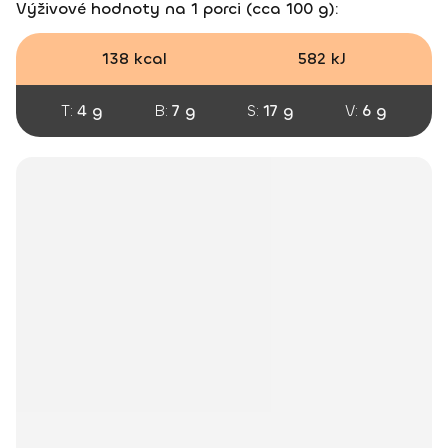
Výživové hodnoty na 1 porci (cca 100 g):
138 kcal
582 kJ
T:
4 g
B:
7 g
S:
17 g
V:
6 g