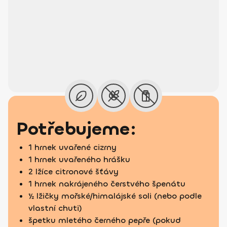
Potřebujeme:
1 hrnek uvařené cizrny
1 hrnek uvařeného hrášku
2 lžíce citronové šťávy
1 hrnek nakrájeného čerstvého špenátu
½ lžičky mořské/himalájské soli (nebo podle
vlastní chuti)
špetku mletého černého pepře (pokud