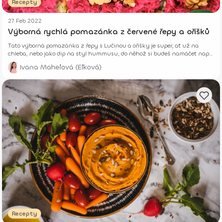
Recepty
27 Feb 2022
Výborná rychlá pomazánka z červené řepy a oříšků
Tato výborná pomazánka z řepy s Lučinou a oříšky je super, ať už na
chleba, nebo jako dip na styl hummusu, do něhož si budeš namáčet např.
mrkev.
Ivana Maheľová (Eľková)
Recepty