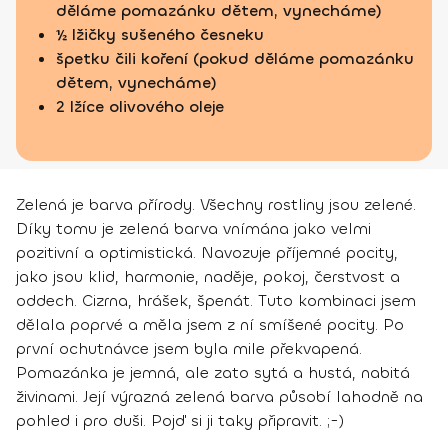
děláme pomazánku dětem, vynecháme)
½ lžičky sušeného česneku
špetku čili koření (pokud děláme pomazánku
dětem, vynecháme)
2 lžíce olivového oleje
Zelená je barva přírody. Všechny rostliny jsou zelené.
Díky tomu je zelená barva vnímána jako velmi
pozitivní a optimistická. Navozuje příjemné pocity,
jako jsou klid, harmonie, naděje, pokoj, čerstvost a
oddech. Cizrna, hrášek, špenát. Tuto kombinaci jsem
dělala poprvé a měla jsem z ní smíšené pocity. Po
první ochutnávce jsem byla mile překvapená.
Pomazánka je jemná, ale zato sytá a hustá, nabitá
živinami. Její výrazná zelená barva působí lahodně na
pohled i pro duši. Pojď si ji taky připravit. ;-)