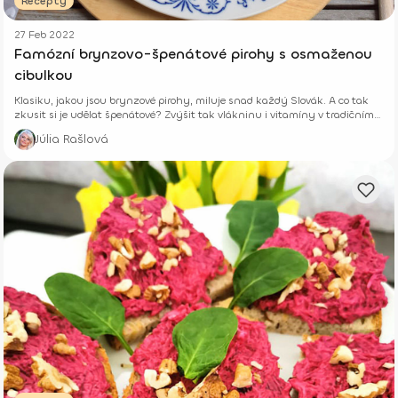
Recepty
27 Feb 2022
Famózní brynzovo-špenátové pirohy s osmaženou
cibulkou
Klasiku, jakou jsou brynzové pirohy, miluje snad každý Slovák. A co tak
zkusit si je udělat špenátové? Zvýšit tak vlákninu i vitamíny v tradičním
jídle.
Júlia Rašlová