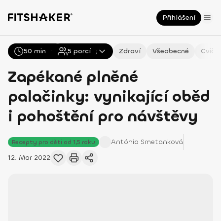
Přihlášení
50 min
Všechny
5
Recepty
porcí
Zdraví
Všeobecné
Cviče
Zapékané plněné
palačinky: vynikající oběd
i pohoštění pro návštěvy
Antónia
Smetanková
Recepty pro děti od 1,5 roku
12. Mar 2022