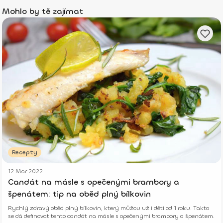
Mohlo by tě zajímat
Recepty
12 Mar 2022
Candát na másle s opečenými brambory a
špenátem: tip na oběd plný bílkovin
Rychlý zdravý oběd plný bílkovin, který můžou už i děti od 1 roku. Takto
se dá definovat tento candát na másle s opečenými brambory a špenátem.