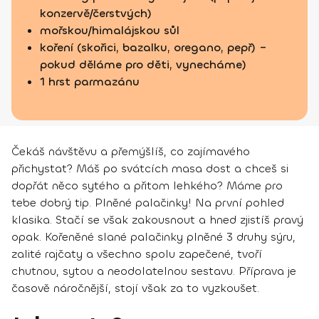
konzervě/čerstvých)
mořskou/himalájskou sůl
koření (skořici, bazalku, oregano, pepř) –
pokud děláme pro děti, vynecháme)
1 hrst parmazánu
Čekáš návštěvu a přemýšlíš, co zajímavého
přichystat? Máš po svátcích masa dost a chceš si
dopřát něco sytého a přitom lehkého? Máme pro
tebe dobrý tip. Plněné palačinky! Na první pohled
klasika. Stačí se však zakousnout a hned zjistíš pravý
opak. Kořeněné slané palačinky plněné 3 druhy sýru,
zalité rajčaty a všechno spolu zapečené, tvoří
chutnou, sytou a neodolatelnou sestavu. Příprava je
časově náročnější, stojí však za to vyzkoušet.