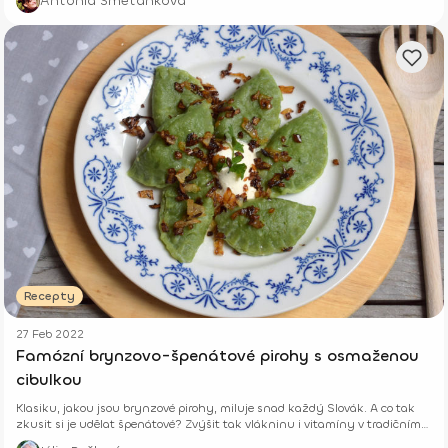
Antónia Smetanková
Recepty
27 Feb 2022
Famózní brynzovo-špenátové pirohy s osmaženou
cibulkou
Klasiku, jakou jsou brynzové pirohy, miluje snad každý Slovák. A co tak
zkusit si je udělat špenátové? Zvýšit tak vlákninu i vitamíny v tradičním
jídle.