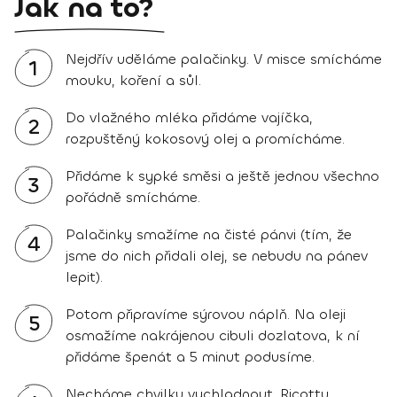
Jak na to?
Nejdřív uděláme palačinky. V misce smícháme
1
mouku, koření a sůl.
Do vlažného mléka přidáme vajíčka,
2
rozpuštěný kokosový olej a promícháme.
Přidáme k sypké směsi a ještě jednou všechno
3
pořádně smícháme.
Palačinky smažíme na čisté pánvi (tím, že
4
jsme do nich přidali olej, se nebudu na pánev
lepit).
Potom připravíme sýrovou náplň. Na oleji
5
osmažíme nakrájenou cibuli dozlatova, k ní
přidáme špenát a 5 minut podusíme.
Necháme chvilku vychladnout. Ricottu,