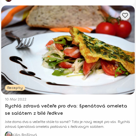
Recepty
10 Mar 2022
Rychlá zdravá večeře pro dva: špenátová omeleta
se salátem z bílé ředkve
Jste doma dva a večeříte stále to samé? Toto je nový recept pro vás. Rychlá
zdravá špenátová omeleta podávaná s ředkvovým salátem.
Júlia Rašlová