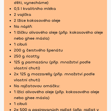
děti, vynecháme)
0,5 l kvalitního mléka
2 vajíčka
2 lžíce kokosového oleje
Na náplň:
1 lžičku olivového oleje (příp. kokosového oleje
nebo ghee másla)
1 cibuli
200 g čerstvého špenátu
250 g ricotty
125 g parmazánu (příp. množství podle
vlastní chuti)
2x 125 g mozzarelly (příp. množství podle
vlastní chuti)
Na rajčatovou omáčku:
1 lžíci olivového oleje (příp. kokosového oleje
nebo ghee másla)
1 cibuli
2x 500 g pasírovaných rajčat (příp. rajčat v