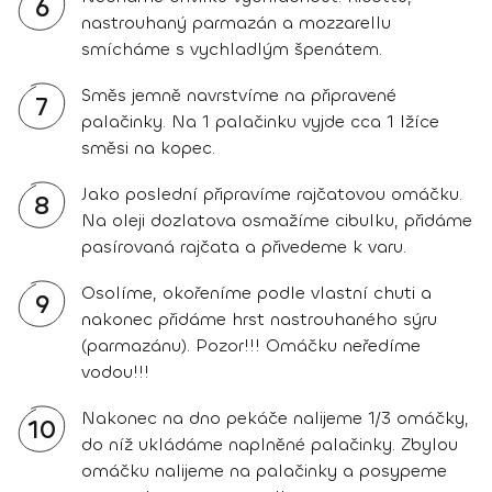
6
nastrouhaný parmazán a mozzarellu
smícháme s vychladlým špenátem.
Směs jemně navrstvíme na připravené
7
palačinky. Na 1 palačinku vyjde cca 1 lžíce
směsi na kopec.
Jako poslední připravíme rajčatovou omáčku.
8
Na oleji dozlatova osmažíme cibulku, přidáme
pasírovaná rajčata a přivedeme k varu.
Osolíme, okořeníme podle vlastní chuti a
9
nakonec přidáme hrst nastrouhaného sýru
(parmazánu). Pozor!!! Omáčku neředíme
vodou!!!
Nakonec na dno pekáče nalijeme 1/3 omáčky,
10
do níž ukládáme naplněné palačinky. Zbylou
omáčku nalijeme na palačinky a posypeme