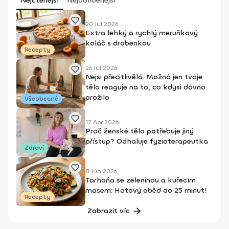
Nejčtenější
Nejoblíbenější
20 Júl 2026
Extra lehký a rychlý meruňkový
koláč s drobenkou
Recepty
26 Júl 2026
Nejsi přecitlivělá. Možná jen tvoje
tělo reaguje na to, co kdysi dávno
prožilo
Všeobecné
12 Apr 2026
Proč ženské tělo potřebuje jiný
přístup? Odhaluje fyzioterapeutka
Zdraví
8 Jún 2026
Tarhoňa se zeleninou a kuřecím
masem: Hotový oběd do 25 minut!
Recepty
Zobrazit víc