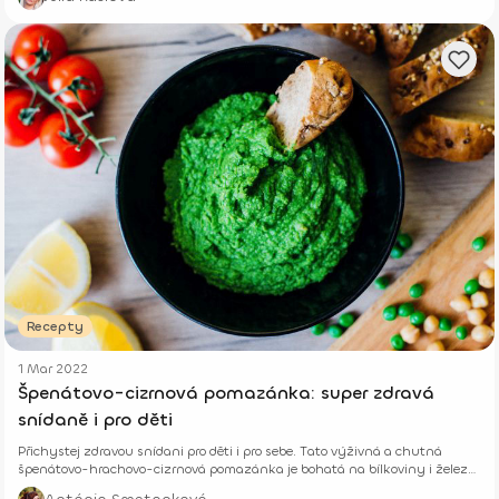
Recepty
1 Mar 2022
Špenátovo-cizrnová pomazánka: super zdravá
snídaně i pro děti
Přichystej zdravou snídani pro děti i pro sebe. Tato výživná a chutná
špenátovo-hrachovo-cizrnová pomazánka je bohatá na bílkoviny i železo.
Oživ s ní domácí pečivo.