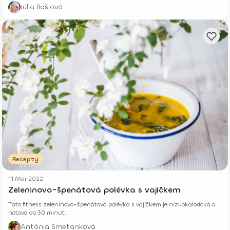
Júlia Rašlová
Recepty
11 Mar 2022
Zeleninovo-špenátová polévka s vajíčkem
Tato fitness zeleninovo-špenátová polévka s vajíčkem je nízkokalorická a
hotová do 30 minut.
Antónia Smetanková