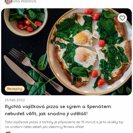
Júlia Rašlová
Recepty
25 Feb 2022
Rychlá vajíčková pizza se sýrem a špenátem:
nebudeš věřit, jak snadno ji uděláš!
Tato vajíčková pizza z tortilly je připravena do 15 minut a je to skvělý tip
na snídani nebo večeři pro všechny fitness dříče!