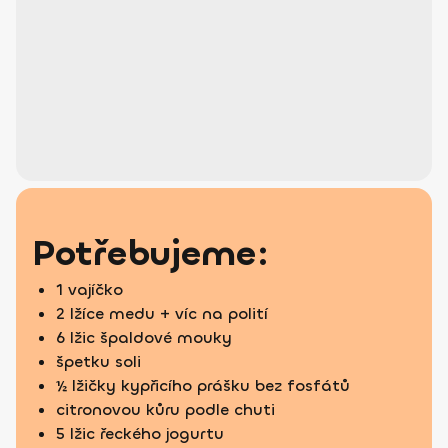
Potřebujeme:
1 vajíčko
2 lžíce medu + víc na polití
6 lžic špaldové mouky
špetku soli
½ lžičky kypřicího prášku bez fosfátů
citronovou kůru podle chuti
5 lžic řeckého jogurtu