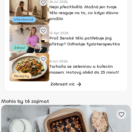
26 Júl 2026
Nejsi přecitlivělá. Možná jen tvoje
tělo reaguje na to, co kdysi dávno
prožilo
Všeobecné
12 Apr 2026
Proč ženské tělo potřebuje jiný
přístup? Odhaluje fyzioterapeutka
Zdraví
8 Jún 2026
Tarhoňa se zeleninou a kuřecím
masem: Hotový oběd do 25 minut!
Recepty
Zobrazit víc
Mohlo by tě zajímat