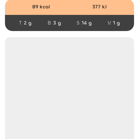
89 kcal
377 kJ
T:
2 g
B:
3 g
S:
14 g
V:
1 g