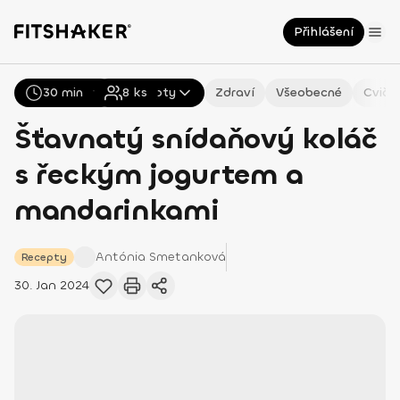
Přihlášení
30 min
Všechny
8
Recepty
ks
Zdraví
Všeobecné
Cviče
Šťavnatý snídaňový koláč
s řeckým jogurtem a
mandarinkami
Antónia
Smetanková
Recepty
30. Jan 2024