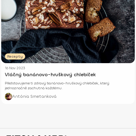
Recepty
16 Nov 2023
Vláčný banánovo-hruškový chlebíček
Představujeme ti zdravý banánovo-hruškový chlebíček, který
jednoznačně zachutná každému.
Antónia Smetanková