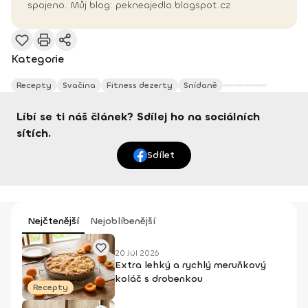
spojeno. Můj blog: pekneajedlo.blogspot.cz
Kategorie
Recepty
Svačina
Fitness dezerty
Snídaně
Líbí se ti náš článek? Sdílej ho na sociálních
sítích.
Sdílet
Nejčtenější
Nejoblíbenější
20 Júl 2026
Extra lehký a rychlý meruňkový
koláč s drobenkou
Recepty