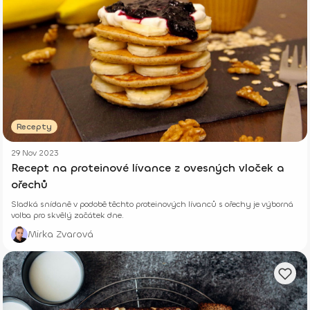
Recepty
29 Nov 2023
Recept na proteinové lívance z ovesných vloček a
ořechů
Sladká snídaně v podobě těchto proteinových lívanců s ořechy je výborná
volba pro skvělý začátek dne.
Mirka Zvarová