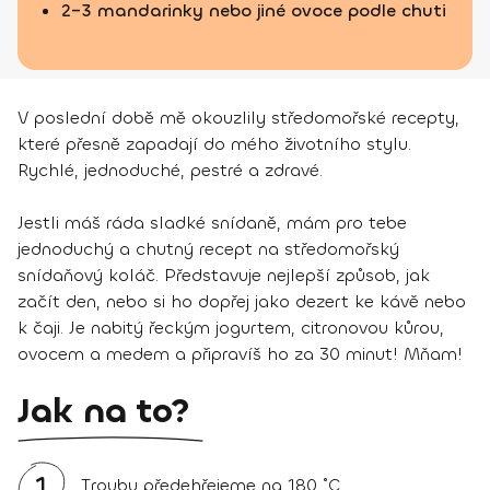
2–3 mandarinky nebo jiné ovoce podle chuti
V poslední době mě okouzlily středomořské recepty,
které přesně zapadají do mého životního stylu.
Rychlé, jednoduché, pestré a zdravé.
Jestli máš ráda sladké snídaně, mám pro tebe
jednoduchý a chutný recept na středomořský
snídaňový koláč. Představuje nejlepší způsob, jak
začít den, nebo si ho dopřej jako dezert ke kávě nebo
k čaji. Je nabitý řeckým jogurtem, citronovou kůrou,
ovocem a medem a připravíš ho za 30 minut! Mňam!
Jak na to?
1
Troubu předehřejeme na 180 ˚C.