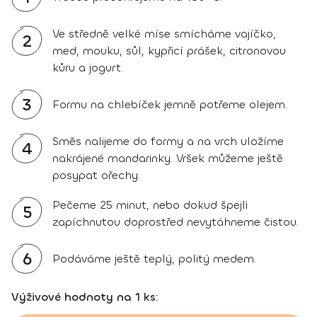
Ve středně velké míse smícháme vajíčko,
2
med, mouku, sůl, kypřicí prášek, citronovou
kůru a jogurt.
3
Formu na chlebíček jemně potřeme olejem.
Směs nalijeme do formy a na vrch uložíme
4
nakrájené mandarinky. Vršek můžeme ještě
posypat ořechy.
Pečeme 25 minut, nebo dokud špejli
5
zapíchnutou doprostřed nevytáhneme čistou.
6
Podáváme ještě teplý, politý medem.
Výživové hodnoty na 1 ks: