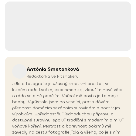
Antónia
Smetanková
Redaktorka ve Fitshakeru
Jídlo a fotografie je úžasný kreativní prostor, ve
kterém ráda tvořím, experimentuji, zkouším nové věci
a ráda se o ně podělím. Vaření mě baví a je to moje
hobby. Vyrůstala jsem na vesnici, proto dávám
přednost domácím sezónním surovinám a poctivým
výrobkům. Upřednostňuji jednoduchou přípravu a
dostupné suroviny, spojuji tradiční s moderním a miluji
voňavé koření. Pestrost a barevnost pokrmů mě
zavedly na cestu fotografie jídla a všeho, co je s ním