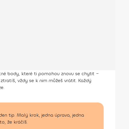
hytné body, které ti pomohou znovu se chytit –
ztratíš, vždy se k nim můžeš vrátit. Každý
ze.
en tip. Malý krok, jedna úprava, jedna
o, že kráčíš.