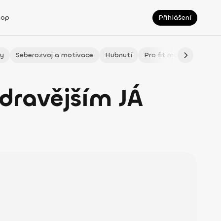
hop
Přihlášení
ty
Seberozvoj a motivace
Hubnutí
Pro fit maminky
LÉ
zdravějším JÁ