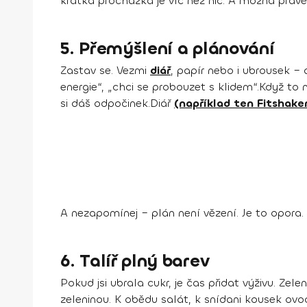
krátká procházka je víc než nic. A možná práv
5. Přemýšlení a plánování
Zastav se. Vezmi
diář
, papír nebo i ubrousek – 
energie“, „chci se probouzet s klidem“.Když to n
si dáš odpočinek.Diář
(například ten Fitshake
A nezapomínej – plán není vězení. Je to opora. 
6. Talíř plný barev
Pokud jsi ubrala cukr, je čas přidat výživu. Zel
zeleninou. K obědu salát, k snídani kousek ovo