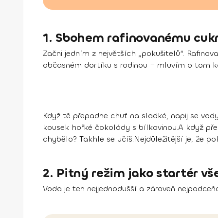
1. Sbohem rafinovanému cuk
Začni jedním z největších „pokušitelů“. Rafinov
občasném dortíku s rodinou – mluvím o tom 
Když tě přepadne chuť na sladké, napij se vody
kousek hořké čokolády s bílkovinou.A když přece 
chybělo? Takhle se učíš.Nejdůležitější je, že po
2. Pitný režim jako startér v
Voda je ten nejjednodušší a zároveň nejpodceňo