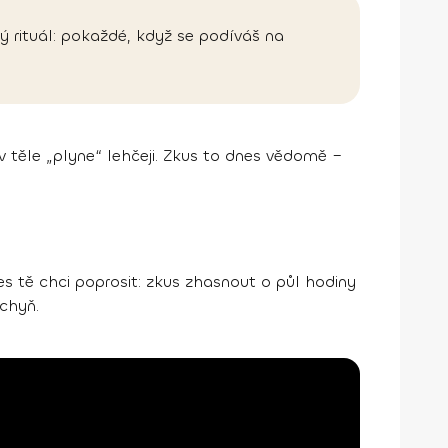
alý rituál: pokaždé, když se podíváš na
 v těle „plyne“ lehčeji. Zkus to dnes vědomě –
s tě chci poprosit: zkus zhasnout o půl hodiny
chyň.