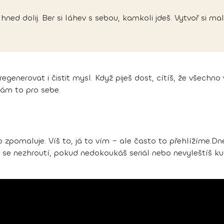
š, hned dolij. Ber si láhev s sebou, kamkoli jdeš. Vytvoř si m
egenerovat i čistit mysl. Když piješ dost, cítíš, že všechno
ělám to pro sebe.
zpomaluje. Víš to, já to vím – ale často to přehlížíme.Dne
t se nezhroutí, pokud nedokoukáš seriál nebo nevyleštíš ku