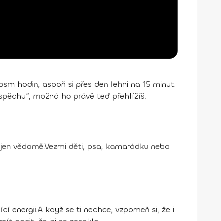
osm hodin, aspoň si přes den lehni na 15 minut.
 úspěchu“, možná ho právě teď přehlížíš.
e, jen vědomě.Vezmi děti, psa, kamarádku nebo
í energii.A když se ti nechce, vzpomeň si, že i