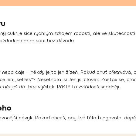
ru
aný cukr je sice rychlým zdrojem radosti, ale ve skutečnosti
každodenním mlsání bez důvodu.
 nebo čaje – někdy je to jen žízeň. Pokud chuť přetrvává, d
jen „selžeš“? Neselhala jsi. Jen jsi člověk. Zastav se, prom
kračuješ dál bez výčitek. Příště to zvládneš snadněji.
šeho
vanější návyk. Pokud chceš, aby tvé tělo fungovalo, dopře