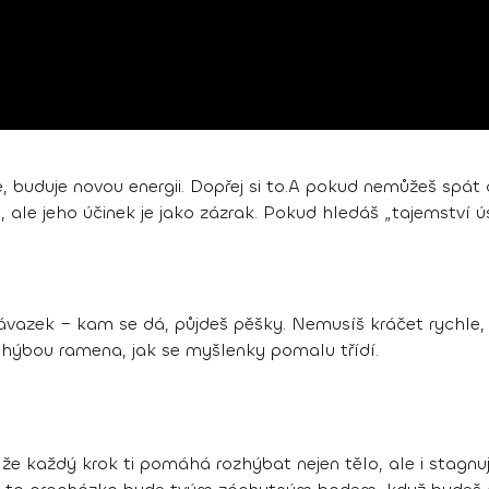
, buduje novou energii. Dopřej si to.A pokud nemůžeš spát 
a, ale jeho účinek je jako zázrak. Pokud hledáš „tajemství
si závazek – kam se dá, půjdeš pěšky. Nemusíš kráčet rychl
 se hýbou ramena, jak se myšlenky pomalu třídí.
že každý krok ti pomáhá rozhýbat nejen tělo, ale i stagnujíc