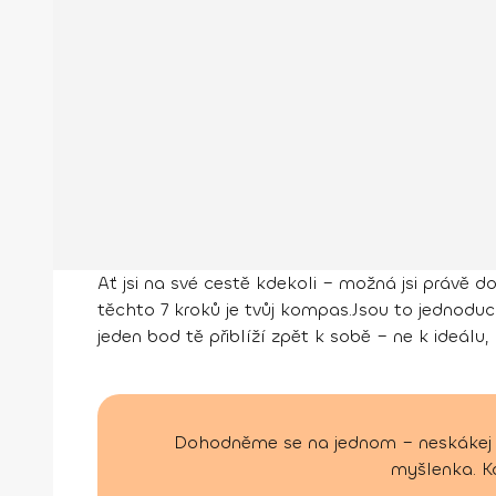
Ať jsi na své cestě kdekoli – možná jsi právě d
těchto 7 kroků je tvůj kompas.Jsou to jednoduch
jeden bod tě přiblíží zpět k sobě – ne k ideálu, 
Dohodněme se na jednom – neskákej do 
myšlenka. Kd