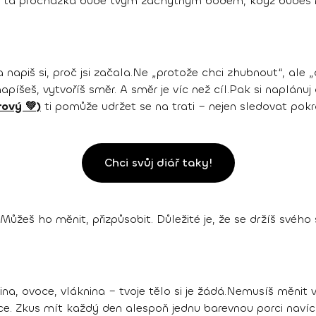
ě ta procházka bude tvým záchytným bodem, když budeš mít
a napiš si, proč jsi začala.Ne „protože chci zhubnout“, ale „
apíšeš, vytvoříš směr. A směr je víc než cíl.Pak si naplánuj
rový 💚)
ti pomůže udržet se na trati – nejen sledovat pokr
Chci svůj diář taky!
Můžeš ho měnit, přizpůsobit. Důležité je, že se držíš svého
enina, ovoce, vláknina – tvoje tělo si je žádá.Nemusíš měnit 
ce. Zkus mít každý den alespoň jednu barevnou porci navíc