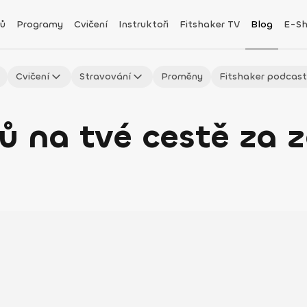
ů
Programy
Cvičení
Instruktoři
Fitshaker TV
Blog
E-S
Cvičení
Stravování
Proměny
Fitshaker podcas
ů na tvé cestě za 