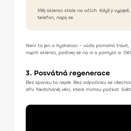
Měj sklenici stále na očích. Když ji vypije
telefon, napij se.
Není to jen o hydrataci – voda pomáhá trávit, r
naplň sklenici, podívej se na ni a pomysli si: D
3. Posvátná regenerace
Bez spánku to nejde. Bez odpočinku se všechno 
dřív. Nedoháněj věci, které mohou počkat. Svě