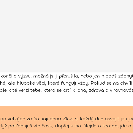
okončila výzvu, možná jsi ji přerušila, nebo jen hledáš zác
é, ale hluboké věci, které fungují vždy. Pokud se na chvíli 
ale k té verzi tebe, která se cítí klidná, zdravá a v rovnová
velkých změn najednou. Zkus si každý den osvojit jen jed
yž potřebuješ víc času, dopřej si ho. Nejde o tempo, jde o t