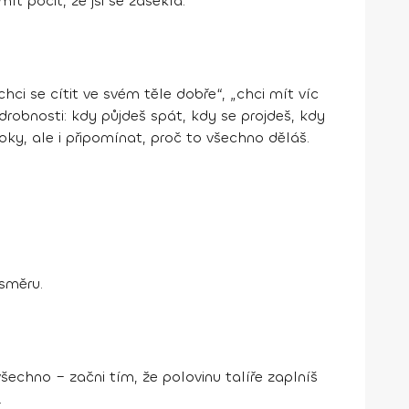
 pocit, že jsi se zasekla.
chci se cítit ve svém těle dobře“, „chci mít víc
 drobnosti: kdy půjdeš spát, kdy se projdeš, kdy
oky, ale i připomínat, proč to všechno děláš.
 směru.
všechno – začni tím, že polovinu talíře zaplníš
.