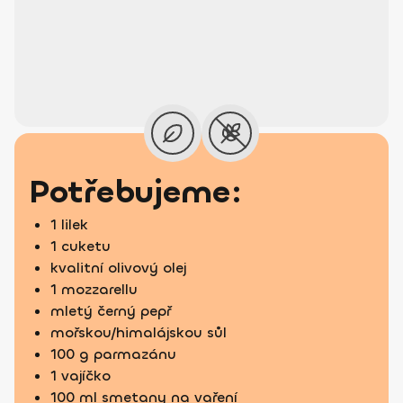
Potřebujeme:
1 lilek
1 cuketu
kvalitní olivový olej
1 mozzarellu
mletý černý pepř
mořskou/himalájskou sůl
100 g parmazánu
1 vajíčko
100 ml smetany na vaření