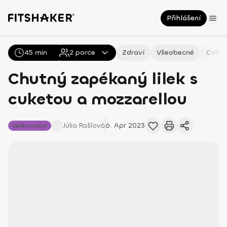
Přihlášení
45 min
Všechny
2
Recepty
porce
Zdraví
Všeobecné
Cviče
Chutný zapékaný lilek s
cuketou a mozzarellou
Júlia
Rašlová
6. Apr 2023
Velikonoční