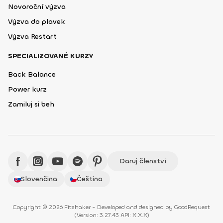
Novoroční výzva
Výzva do plavek
Výzva Restart
SPECIALIZOVANÉ KURZY
Back Balance
Power kurz
Zamiluj si beh
Daruj členství
Slovenčina
Čeština
Copyright © 2026 Fitshaker - Developed and designed by
GoodRequest
(
Version: 3.27.43 API: X.X.X
)