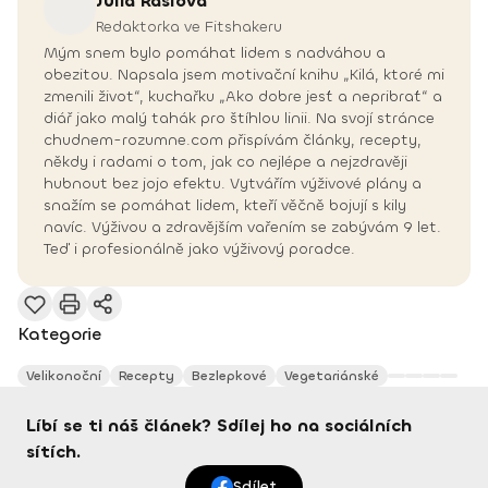
Júlia
Rašlová
Redaktorka ve Fitshakeru
Mým snem bylo pomáhat lidem s nadváhou a
obezitou. Napsala jsem motivační knihu „Kilá, ktoré mi
zmenili život“, kuchařku „Ako dobre jesť a nepribrať“ a
diář jako malý tahák pro štíhlou linii. Na svojí stránce
chudnem-rozumne.com přispívám články, recepty,
někdy i radami o tom, jak co nejlépe a nejzdravěji
hubnout bez jojo efektu. Vytvářím výživové plány a
snažím se pomáhat lidem, kteří věčně bojují s kily
navíc. Výživou a zdravějším vařením se zabývám 9 let.
Teď i profesionálně jako výživový poradce.
Kategorie
Velikonoční
Recepty
Bezlepkové
Vegetariánské
Líbí se ti náš článek? Sdílej ho na sociálních
sítích.
Sdílet