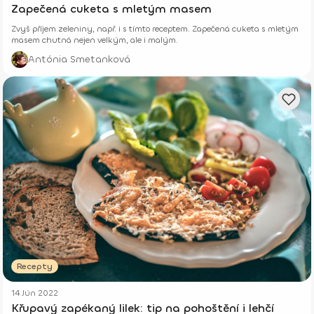
Zapečená cuketa s mletým masem
Zvyš příjem zeleniny, např. i s tímto receptem. Zapečená cuketa s mletým
masem chutná nejen velkým, ale i malým.
Antónia Smetanková
Recepty
14 Jún 2022
Křupavý zapékaný lilek: tip na pohoštění i lehčí