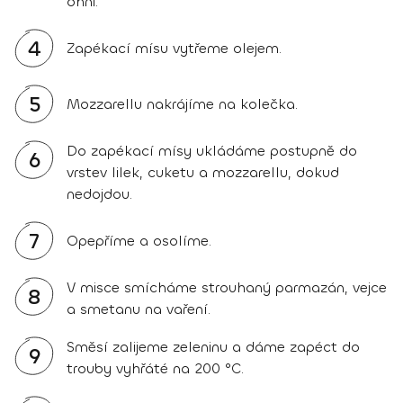
ohni.
4
Zapékací mísu vytřeme olejem.
5
Mozzarellu nakrájíme na kolečka.
Do zapékací mísy ukládáme postupně do
6
vrstev lilek, cuketu a mozzarellu, dokud
nedojdou.
7
Opepříme a osolíme.
V misce smícháme strouhaný parmazán, vejce
8
a smetanu na vaření.
Směsí zalijeme zeleninu a dáme zapéct do
9
trouby vyhřáté na 200 °C.