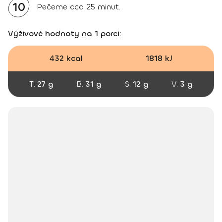
10
Pečeme cca 25 minut.
Výživové hodnoty na 1 porci:
432 kcal
1818 kJ
T:
27 g
B:
31 g
S:
12 g
V:
3 g