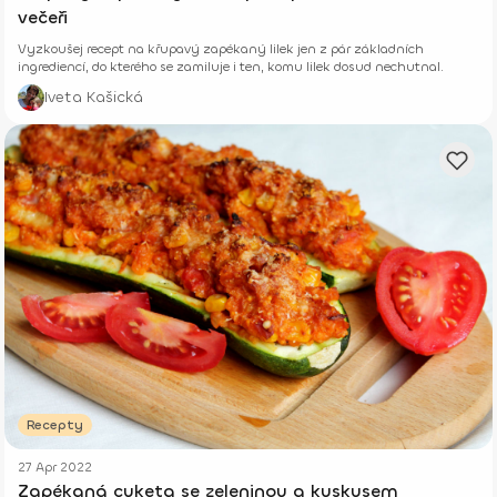
večeři
Vyzkoušej recept na křupavý zapékaný lilek jen z pár základních
ingrediencí, do kterého se zamiluje i ten, komu lilek dosud nechutnal.
Iveta Kašická
Recepty
27 Apr 2022
Zapékaná cuketa se zeleninou a kuskusem