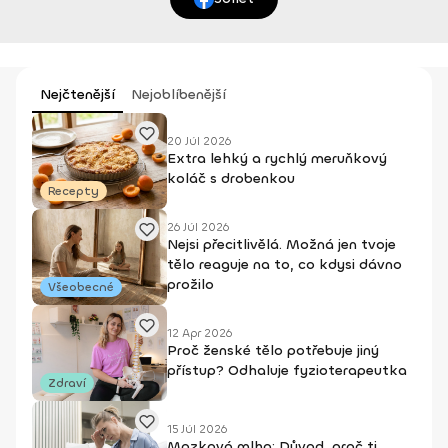
Nejčtenější
Nejoblíbenější
20 Júl 2026
Extra lehký a rychlý meruňkový
koláč s drobenkou
Recepty
26 Júl 2026
Nejsi přecitlivělá. Možná jen tvoje
tělo reaguje na to, co kdysi dávno
prožilo
Všeobecné
12 Apr 2026
Proč ženské tělo potřebuje jiný
přístup? Odhaluje fyzioterapeutka
Zdraví
15 Júl 2026
Mozková mlha: Důvod, proč ti