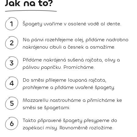
Jak na to?
1
Špagety uvaříme v osolené vodě al dente.
Na pánvi rozehřejeme olej, přidáme nadrobno
2
nakrájenou cibuli a česnek a osmažíme.
Přidáme nakrájená sušená rajčata, olivy a
3
pálivou papričku. Promícháme.
Do směsi přilejeme loupaná rajčata,
4
prohřejeme a přidáme uvařené špagety.
Mozzarellu nastrouháme a přimícháme ke
5
směsi se špagetami.
Takto připravené špagety přesypeme do
6
zapékací mísy. Rovnoměrně rozložíme.