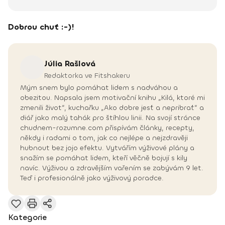
Dobrou chuť :-)!
Júlia
Rašlová
Redaktorka ve Fitshakeru
Mým snem bylo pomáhat lidem s nadváhou a
obezitou. Napsala jsem motivační knihu „Kilá, ktoré mi
zmenili život“, kuchařku „Ako dobre jesť a nepribrať“ a
diář jako malý tahák pro štíhlou linii. Na svojí stránce
chudnem-rozumne.com přispívám články, recepty,
někdy i radami o tom, jak co nejlépe a nejzdravěji
hubnout bez jojo efektu. Vytvářím výživové plány a
snažím se pomáhat lidem, kteří věčně bojují s kily
navíc. Výživou a zdravějším vařením se zabývám 9 let.
Teď i profesionálně jako výživový poradce.
Kategorie