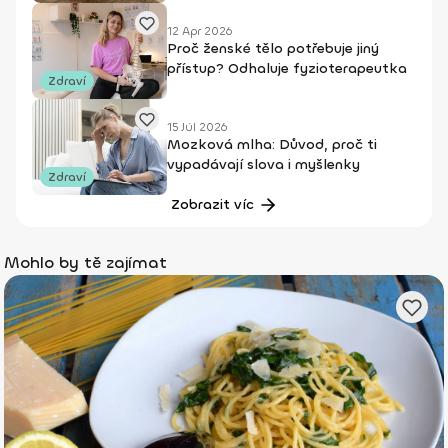
12 Apr 2026
Proč ženské tělo potřebuje jiný
přístup? Odhaluje fyzioterapeutka
Zdraví
15 Júl 2026
Mozková mlha: Důvod, proč ti
vypadávají slova i myšlenky
Zdraví
Zobrazit víc
Mohlo by tě zajímat