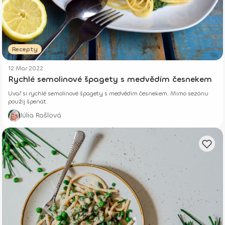
Recepty
12 Mar 2022
Rychlé semolinové špagety s medvědím česnekem
Uvař si rychlé semolinové špagety s medvědím česnekem. Mimo sezónu
použij špenát.
Júlia Rašlová