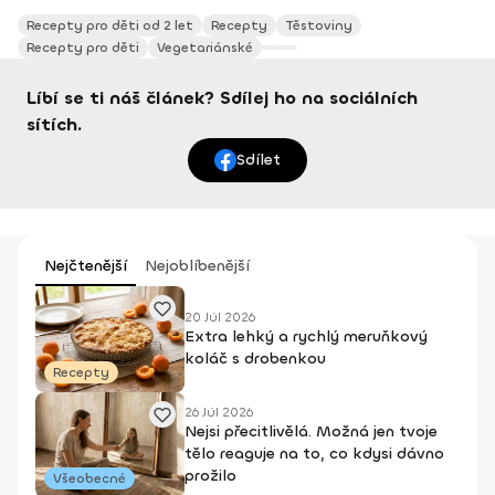
Recepty pro děti od 2 let
Recepty
Těstoviny
Recepty pro děti
Vegetariánské
Líbí se ti náš článek? Sdílej ho na sociálních
sítích.
Sdílet
Nejčtenější
Nejoblíbenější
20 Júl 2026
Extra lehký a rychlý meruňkový
koláč s drobenkou
Recepty
26 Júl 2026
Nejsi přecitlivělá. Možná jen tvoje
tělo reaguje na to, co kdysi dávno
prožilo
Všeobecné