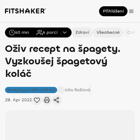
Přihlášení
60 min
Všechny
6
Recepty
porcí
Zdraví
Všeobecné
Cviče
Oživ recept na špagety.
Vyzkoušej špagetový
koláč
Júlia
Rašlová
Recepty pro děti od 2 let
28. Apr 2022