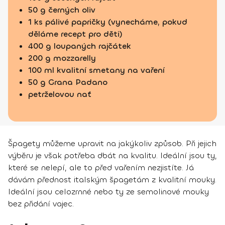
50 g černých oliv
1 ks pálivé papričky (vynecháme, pokud
děláme recept pro děti)
400 g loupaných rajčátek
200 g mozzarelly
100 ml kvalitní smetany na vaření
50 g Grana Padano
petrželovou nať
Špagety můžeme upravit na jakýkoliv způsob. Při jejich
výběru je však potřeba dbát na kvalitu. Ideální jsou ty,
které se nelepí, ale to před vařením nezjistíte. Já
dávám přednost italským špagetám z kvalitní mouky.
Ideální jsou celozrnné nebo ty ze semolinové mouky
bez přidání vajec.