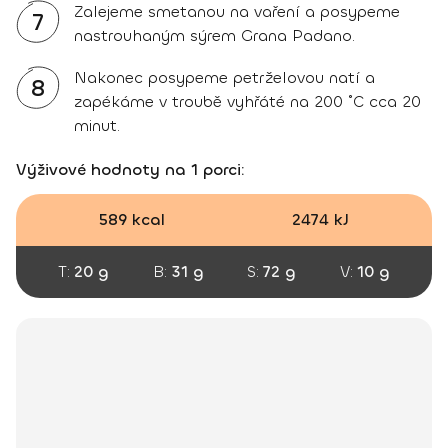
Zalejeme smetanou na vaření a posypeme
7
nastrouhaným sýrem Grana Padano.
Nakonec posypeme petrželovou natí a
8
zapékáme v troubě vyhřáté na 200 ˚C cca 20
minut.
Výživové hodnoty na 1 porci:
589 kcal
2474 kJ
T:
20 g
B:
31 g
S:
72 g
V:
10 g