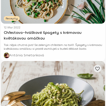
Recepty
12 Mar 2022
Chřestovo-hráškové špagety s krémovou
květákovou omáčkou
Tak nějak chutná jaro! Se zeleným chřestem na talíři. Špagety s krémovou
květákovou omáčkou si prostě zamiluješ a budeš dělávat často.
Antónia Smetanková