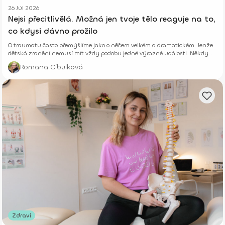
26 Júl 2026
Nejsi přecitlivělá. Možná jen tvoje tělo reaguje na to,
co kdysi dávno prožilo
O traumatu často přemýšlíme jako o něčem velkém a dramatickém. Jenže
dětská zranění nemusí mít vždy podobu jedné výrazné události. Někdy
vznikají potichu.
Romana Cibulková
Zdraví