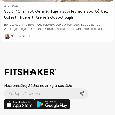
2 Júl 2026
Stačí 10 minut denně: Tajemství letních sportů bez
bolesti, které ti trenéři dosud tajili
Běháš, jezdíš na kole, nebo celé dny sedíš u počítače? Každý pohyb
zatěžuje tělo jednostranně. Pokud tě v létě trápí ztuhlá záda a bolest
svalů, někde děláš chybu.
Nika Klasko
Nepromeškej žádné novinky a soutěže