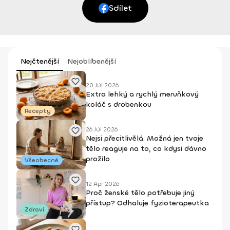
Sdílet
Nejčtenější
Nejoblíbenější
20 Júl 2026
Extra lehký a rychlý meruňkový
koláč s drobenkou
Recepty
26 Júl 2026
Nejsi přecitlivělá. Možná jen tvoje
tělo reaguje na to, co kdysi dávno
prožilo
Všeobecné
12 Apr 2026
Proč ženské tělo potřebuje jiný
přístup? Odhaluje fyzioterapeutka
Zdraví