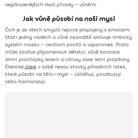
nejpřirozenějších darů přírody – vůněmi.
Jak vůně působí na naši mysl
Čich je ze všech smyslů nejvíce propojený s emocemi.
Stačí jediný nádech a vůně okamžitě aktivuje limbický
systém mozku – centrum pocitů a vzpomínek. Proto
může skořice připomenout dětství, vůně borovice
zimní procházky lesem a citrusy zase letní prázdniny.
Éterické
oleje
v sobě nesou stovky přírodních látek,
které působí na tělo i mysl – uklidňují, povzbuzují
nebo harmonizují.