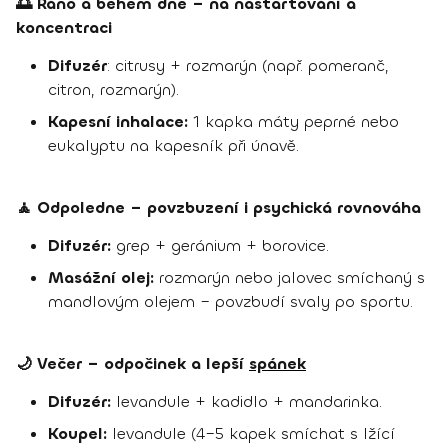
🌅 Ráno a během dne – na nastartování a
koncentraci
Difuzér
: citrusy + rozmarýn (např. pomeranč,
citron, rozmarýn).
Kapesní inhalace:
1 kapka máty peprné nebo
eukalyptu na kapesník při únavě.
🧘 Odpoledne – povzbuzení i psychická rovnováha
Difuzér:
grep + geránium + borovice.
Masážní olej:
rozmarýn nebo jalovec smíchaný s
mandlovým olejem – povzbudí svaly po sportu.
🌙 Večer – odpočinek a lepší
spánek
Difuzér:
levandule + kadidlo + mandarinka.
Koupel:
levandule (4–5 kapek smíchat s lžící