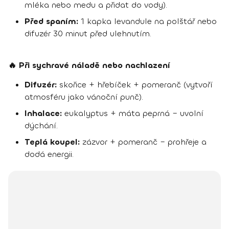
mléka nebo medu a přidat do vody).
Před spaním:
1 kapka levandule na polštář nebo
difuzér 30 minut před ulehnutím.
🔥 Při sychravé náladě nebo nachlazení
Difuzér:
skořice + hřebíček + pomeranč (vytvoří
atmosféru jako vánoční punč).
Inhalace:
eukalyptus + máta peprná – uvolní
dýchání.
Teplá koupel:
zázvor + pomeranč – prohřeje a
dodá energii.