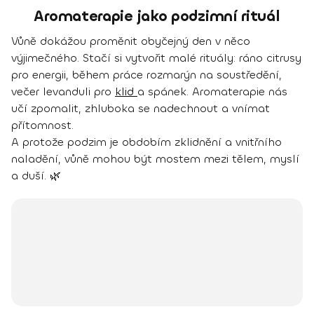
Aromaterapie jako podzimní rituál
Vůně dokážou proměnit obyčejný den v něco
výjimečného. Stačí si vytvořit malé rituály: ráno citrusy
pro energii, během práce rozmarýn na soustředění,
večer levanduli pro
klid
a spánek. Aromaterapie nás
učí zpomalit, zhluboka se nadechnout a vnímat
přítomnost.
A protože podzim je obdobím zklidnění a vnitřního
naladění, vůně mohou být mostem mezi tělem, myslí
a duší. 🌿