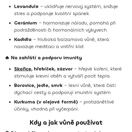
Levandule
– uklidňuje nervový systém, snižuje
stres a podporuje kvalitní spánek.
Geránium
– harmonizuje náladu, pomáhá při
podrážděnosti či hormonálních výkyvech.
Kadidlo
– hluboká balzamová vůně, která
navozuje meditaci a vnitřní klid.
🔥 Na zahřátí a podporu imunity
Skořice
, hřebíček, zázvor
– hřejivé koření, které
stimuluje krevní oběh a vytváří pocit tepla.
Borovice, jedle, smrk
– lesní vůně, které čistí
dýchací cesty a podporují imunitní systém.
Kurkuma (v olejové formě)
– protizánětlivé
účinky, vhodná při vyčerpání.
Kdy a jak vůně používat