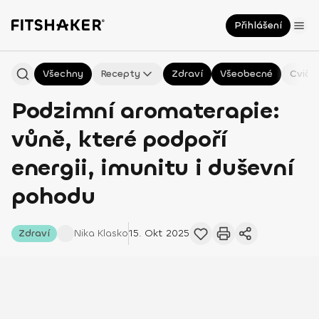
Přihlášení
Všechny
Recepty
Zdraví
Všeobecné
Cviče
Podzimní aromaterapie:
vůně, které podpoří
energii, imunitu i duševní
pohodu
Zdraví
Nika
Klasko
15. Okt 2025