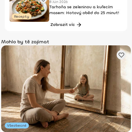
8 Jún 2026
Tarhoňa se zeleninou a kuřecím
masem: Hotový oběd do 25 minut!
Recepty
Zobrazit víc
Mohlo by tě zajímat
Všeobecné