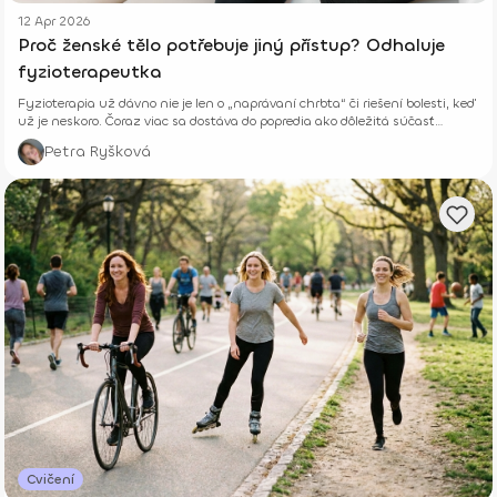
12 Apr 2026
Proč ženské tělo potřebuje jiný přístup? Odhaluje
fyzioterapeutka
Fyzioterapia už dávno nie je len o „naprávaní chrbta“ či riešení bolesti, keď
už je neskoro. Čoraz viac sa dostáva do popredia ako dôležitá súčasť
prevencie, starostlivosti o telo aj celkového zdravia – fyzického aj
Petra Ryšková
psychického.
Cvičení