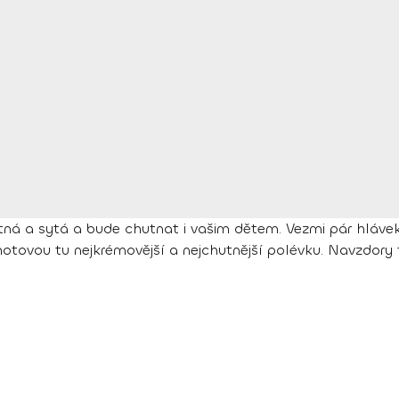
ná a sytá a bude chutnat i vašim dětem. Vezmi pár hlávek b
tovou tu nejkrémovější a nejchutnější polévku. Navzdory t