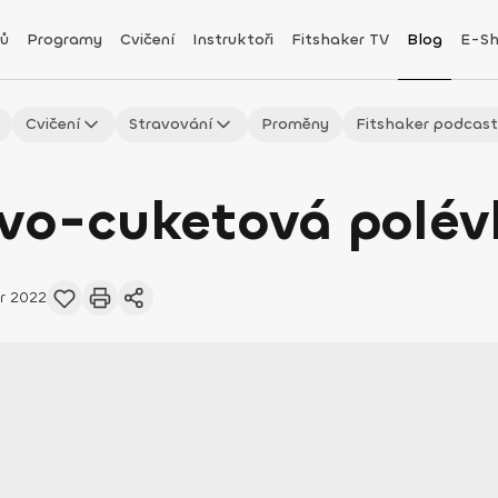
ů
Programy
Cvičení
Instruktoři
Fitshaker TV
Blog
E-S
Cvičení
Stravování
Proměny
Fitshaker podcas
ovo-cuketová polév
r 2022