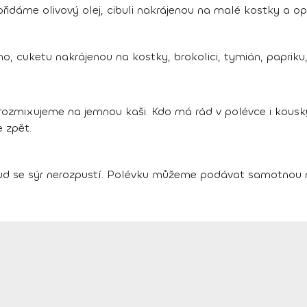
přidáme olivový olej, cibuli nakrájenou na malé kostky a o
 cuketu nakrájenou na kostky, brokolici, tymián, papriku,
mixujeme na jemnou kaši. Kdo má rád v polévce i kousky 
 zpět.
ud se sýr nerozpustí. Polévku můžeme podávat samotnou