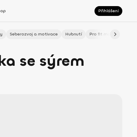
hop
Přihlášení
ty
Seberozvoj a motivace
Hubnutí
Pro fit maminky
LÉ
ka se sýrem