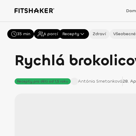
Dom
35 min
Všechny
6
porcí
Recepty
Zdraví
Všeobecné
Rychlá brokolic
Antónia
Smetanková
28. Ap
Recepty pro děti od 1,5 roku