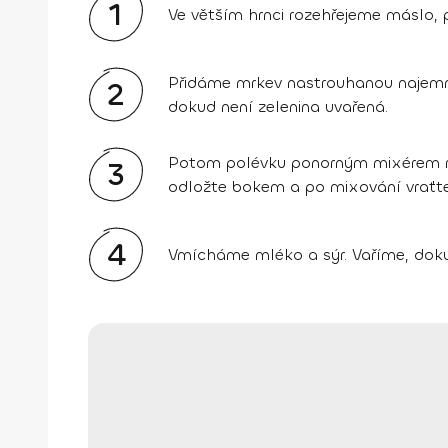
1
Ve větším hrnci rozehřejeme máslo, 
Přidáme mrkev nastrouhanou najemno,
2
dokud není zelenina uvařená.
Potom polévku ponorným mixérem roz
3
odložte bokem a po mixování vraťte
4
Vmícháme mléko a sýr. Vaříme, dok