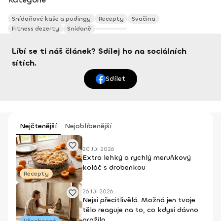
Snídaňové kaše a pudingy
Recepty
Svačina
Fitness dezerty
Snídaně
Líbí se ti náš článek? Sdílej ho na sociálních
sítích.
Sdílet
Nejčtenější
Nejoblíbenější
20 Júl 2026
Extra lehký a rychlý meruňkový
koláč s drobenkou
Recepty
26 Júl 2026
Nejsi přecitlivělá. Možná jen tvoje
tělo reaguje na to, co kdysi dávno
prožilo
Všeobecné