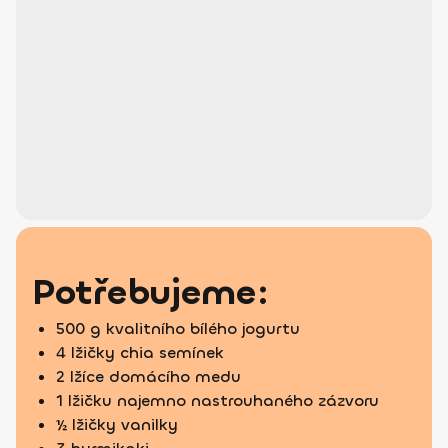
Potřebujeme:
500 g kvalitního bílého jogurtu
4 lžičky chia semínek
2 lžíce domácího medu
1 lžičku najemno nastrouhaného zázvoru
½ lžičky vanilky