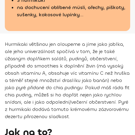
3 hurmikaki
na dochucení oblíbené müsli, ořechy, piškoty,
sušenky, kokosové lupínky...
Hurmikaki většinou jen oloupeme a jíme jako jablka,
ale jeho univerzálnost spočívá v tom, že je také
úžasným doplňkem salátů, pudingů, občerstvení,
případně do smoothies k doplnění živin (má vysoký
obsah vitamínu A, obsahuje víc vitamínu C než hruška
a téměř stejné množství draslíku jako banán) nebo
jako pyré přidané do chia pudingu. Pokud máš ráda fit
chia puding, můžeš si ho dopřát nejen jako rychlou
snídani, ale i jako odpolední/večerní občerstvení. Pyré
z hurmikaki dodává tomuto krémovému zázvorovému
dezertu přirozenou sladkost.
Jak na to?