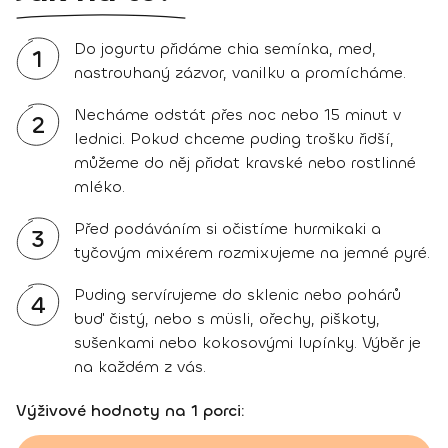
Do jogurtu přidáme chia semínka, med,
1
nastrouhaný zázvor, vanilku a promícháme.
Necháme odstát přes noc nebo 15 minut v
2
lednici. Pokud chceme puding trošku řidší,
můžeme do něj přidat kravské nebo rostlinné
mléko.
Před podáváním si očistíme hurmikaki a
3
tyčovým mixérem rozmixujeme na jemné pyré.
Puding servírujeme do sklenic nebo pohárů
4
buď čistý, nebo s müsli, ořechy, piškoty,
sušenkami nebo kokosovými lupínky. Výběr je
na každém z vás.
Výživové hodnoty na 1 porci: