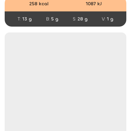
258 kcal
1087 kJ
T:
13 g
B:
5 g
S:
28 g
V:
1 g