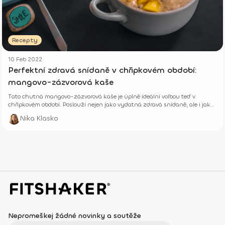
Recepty
10 Feb 2022
Perfektní zdravá snídaně v chřipkovém období:
mangovo-zázvorová kaše
Tato chutná mangovo-zázvorová kaše je úplně ideální volbou teď v
chřipkovém období. Poslouží nejen jako vydatná zdravá snídaně, ale i jako
prevence.
Nika Klasko
Nepromeškej žádné novinky a soutěže