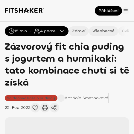
Přihlášení
15 min
Všechny
4
Recepty
porce
Zdraví
Všeobecné
Cviče
Zázvorový fit chia puding
s jogurtem a hurmikaki:
tato kombinace chutí si tě
získá
Antónia
Smetanková
Snídaňové kaše a pudingy
25. Feb 2022