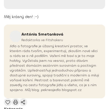
Měj krásný den! :-)
Antónia
Smetanková
Redaktorka ve Fitshakeru
Jídlo a fotografie je úžasný kreativní prostor, ve
kterém ráda tvořím, experimentuji, zkouším nové věci
a ráda se o ně podělím. Vaření mě baví a je to moje
hobby. Vyrůstala jsem na vesnici, proto dávám
přednost domácím sezónním surovinám a poctivým
výrobkům. Upřednostňuji jednoduchou přípravu a
dostupné suroviny, spojuji tradiční s moderním a miluji
voňavé koření. Pestrost a barevnost pokrmů mě
zavedly na cestu fotografie jídla a všeho, co je s ním
spojeno. Můj blog: pekneajedlo.blogspot.cz
Kategorie