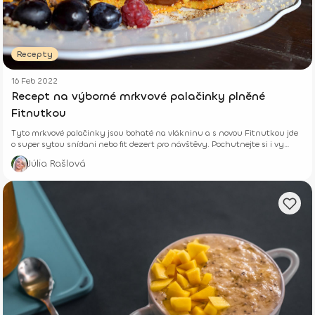
Recepty
16 Feb 2022
Recept na výborné mrkvové palačinky plněné
Fitnutkou
Tyto mrkvové palačinky jsou bohaté na vlákninu a s novou Fitnutkou jde
o super sytou snídani nebo fit dezert pro návštěvy. Pochutnejte si i vy
doma.
Júlia Rašlová