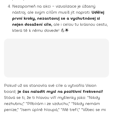
Nezapomeň na akci – vizualizace je úžasný
nástroj, ale svým cílům musíš jít naproti.
Udělej
první kroky, nezastavuj se a vychutnávej si
nejen dosažení cíle,
ale i celou tu krásnou cestu,
která tě k němu dovede! 💪🌟
Pokud už sis stanovila své cíle a vytvořila Vision
board,
je čas naladit mysl na pozitivní frekvenci!
Stává se ti, že ti hlavou víří myšlenky jako: "Nikdy
nezhubnu," "Přibírám i ze vzduchu," "Nikdy nemám
peníze," "Jsem úplně hloupá," "Mě trefí," "Vůbec se mi