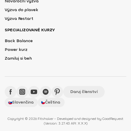
Novoroční výzva
Výzva do plavek
Výzva Restart
SPECIALIZOVANÉ KURZY
Back Balance
Power kurz
Zamiluj si beh
Daruj členství
Slovenčina
Čeština
Copyright © 2026 Fitshaker - Developed and designed by
GoodRequest
(
Version: 3.27.43 API: X.X.X
)