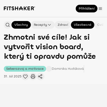
Přihlášení
Všechny
Recepty
Zdraví
Všeobecné
Cviče
Zhmotni své cíle! Jak si
vytvořit vision board,
který ti opravdu pomůže
Seberozvoj a motivace
Dominika
Hudáková
31. Júl 2025