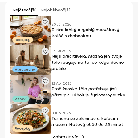
Nejčtenější
Nejoblíbenější
20 Júl 2026
Extra lehký a rychlý meruňkový
koláč s drobenkou
Recepty
26 Júl 2026
Nejsi přecitlivělá. Možná jen tvoje
tělo reaguje na to, co kdysi dávno
prožilo
Všeobecné
12 Apr 2026
Proč ženské tělo potřebuje jiný
přístup? Odhaluje fyzioterapeutka
Zdraví
8 Jún 2026
Tarhoňa se zeleninou a kuřecím
masem: Hotový oběd do 25 minut!
Recepty
Zobrazit víc