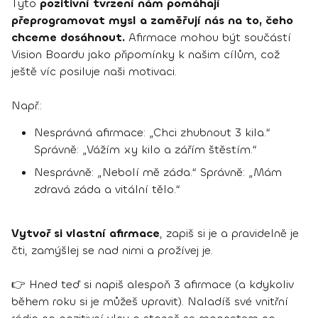
Tyto
pozitivní tvrzení nám pomáhají
přeprogramovat mysl a zaměřují nás na to, čeho
chceme dosáhnout.
Afirmace mohou být součástí
Vision Boardu jako připomínky k našim cílům, což
ještě víc posiluje naši motivaci.
Např.:
Nesprávná afirmace: „Chci zhubnout 3 kila.“
Správně: „Vážím xy kilo a zářím štěstím.“
Nesprávně: „Nebolí mě záda.“ Správně: „Mám
zdravá záda a vitální tělo.“
Vytvoř si vlastní afirmace
, zapiš si je a pravidelně je
čti, zamýšlej se nad nimi a prožívej je.
👉 Hned teď si napiš alespoň 3 afirmace (a kdykoliv
během roku si je můžeš upravit). Naladíš své vnitřní