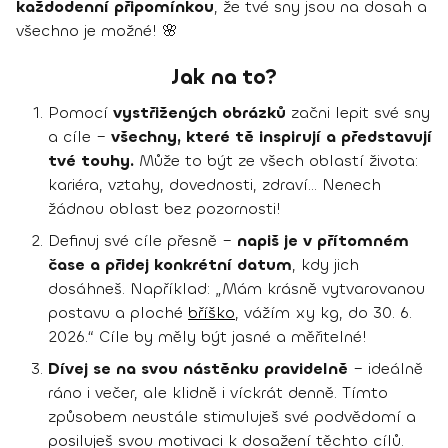
každodenní připomínkou
, že tvé sny jsou na dosah a
všechno je možné! 🌸
Jak na to?
Pomocí
vystřižených obrázků
začni lepit své sny
a cíle –
všechny, které tě inspirují a představují
tvé touhy.
Může to být ze všech oblastí života:
kariéra, vztahy, dovednosti, zdraví… Nenech
žádnou oblast bez pozornosti!
Definuj své cíle přesně –
napiš je v přítomném
čase a přidej konkrétní datum
, kdy jich
dosáhneš. Například: „Mám krásně vytvarovanou
postavu a ploché
bříško
, vážím xy kg, do 30. 6.
2026.“ Cíle by měly být jasné a měřitelné!
Dívej se na svou nástěnku pravidelně
– ideálně
ráno i večer, ale klidně i víckrát denně. Tímto
způsobem neustále stimuluješ své podvědomí a
posiluješ svou motivaci k dosažení těchto cílů.