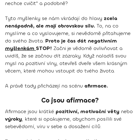
nechce cvičit" a podobně?
Tyto myšlenky se nám vkrádají do hlavy
zcela
nenápadně, ale mají obrovskou sílu.
To, na co
myslíme a co vyslovujeme, si nevědomě přitahujeme
do svého života.
Proto je čas dát negativním
myšlenkám
STOP!
Začni je vědomě ovlivňovat a
uvidíš, že se začnou dít zázraky. Když naladíš svou
mysl na pozitivní vlny, otevřeš dveře všem krásným
věcem, které mohou vstoupit do tvého života.
A právě tady přicházejí na scénu
afirmace.
Co jsou afirmace?
Afirmace jsou krátké
pozitivní, motivační věty
nebo
výroky
, které si opakujeme, abychom posílili své
sebevědomí, víru v sebe a dosažení cílů.