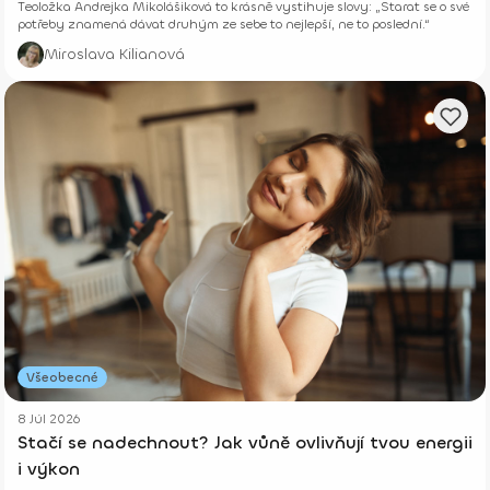
Teoložka Andrejka Mikolášiková to krásně vystihuje slovy: „Starat se o své
potřeby znamená dávat druhým ze sebe to nejlepší, ne to poslední.“
Miroslava Kilianová
Všeobecné
8 Júl 2026
Stačí se nadechnout? Jak vůně ovlivňují tvou energii
i výkon