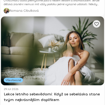
O traumatu často přemýšlíme jako o něčem velkém a dramatickém. Jenže
dětská zranění nemusí mít vždy podobu jedné výrazné události. Někdy
vznikají potichu.
Romana Cibulková
Všeobecné
29 Júl 2026
Lekce letního sebevědomí: Když se sebeláska stane
tvým nejkrásnějším doplňkem