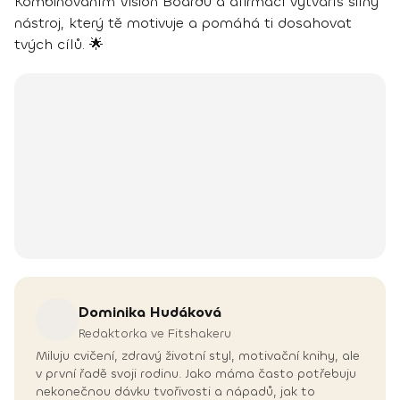
Kombinováním Vision Boardu a afirmací vytváříš silný
nástroj, který tě motivuje a pomáhá ti dosahovat
tvých cílů. 🌟
Dominika
Hudáková
Redaktorka ve Fitshakeru
Miluju cvičení, zdravý životní styl, motivační knihy, ale
v první řadě svoji rodinu. Jako máma často potřebuju
nekonečnou dávku tvořivosti a nápadů, jak to