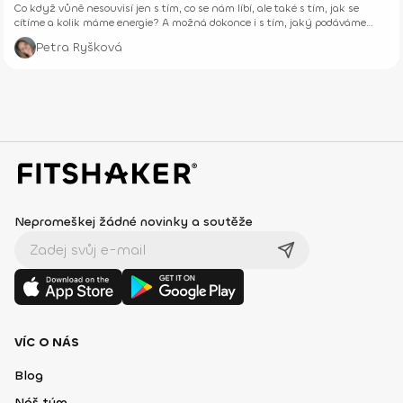
Co když vůně nesouvisí jen s tím, co se nám líbí, ale také s tím, jak se
cítíme a kolik máme energie? A možná dokonce i s tím, jaký podáváme
výkon při tréninku?
Petra Ryšková
Nepromeškej žádné novinky a soutěže
VÍC O NÁS
Blog
Náš tým