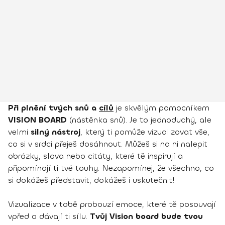
Při plnění tvých snů a
cílů
je skvělým pomocníkem
VISION BOARD
(nástěnka snů). Je to jednoduchý, ale
velmi
silný nástroj
, který ti pomůže vizualizovat vše,
co si v srdci přeješ dosáhnout. Můžeš si na ni nalepit
obrázky, slova nebo citáty, které tě inspirují a
připomínají ti tvé touhy. Nezapomínej, že všechno, co
si dokážeš představit, dokážeš i uskutečnit!
Vizualizace v tobě probouzí emoce, které tě posouvají
vpřed a dávají ti sílu.
Tvůj Vision board bude tvou