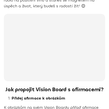
rádio na pozitivní vlnu a staneš se magnetem na
úspěch a život, který budeš s radostí žít! 😊
Jak propojit Vision Board s afirmacemi?
Přidej afirmace k obrázkům
K obrázkům na svém Vision Boardu přiřaď afirmace.