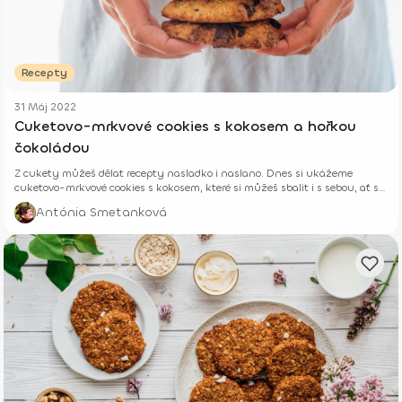
Recepty
31 Máj 2022
Cuketovo-mrkvové cookies s kokosem a hořkou
čokoládou
Z cukety můžeš dělat recepty nasladko i naslano. Dnes si ukážeme
cuketovo-mrkvové cookies s kokosem, které si můžeš sbalit i s sebou, ať se
vydáš kamkoliv.
Antónia Smetanková