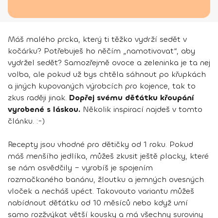
Máš malého prcka, který ti těžko vydrží sedět v
kočárku? Potřebuješ ho něčím „namotivovat“, aby
vydržel sedět? Samozřejmě ovoce a zeleninka je ta nej
volba, ale pokud už bys chtěla sáhnout po křupkách
a jiných kupovaných výrobcích pro kojence, tak to
zkus raději jinak.
Dopřej svému děťátku křoupání
vyrobené s láskou.
Několik inspirací najdeš v tomto
článku. :-)
Recepty jsou vhodné pro dětičky od 1 roku. Pokud
máš menšího jedlíka, můžeš zkusit ještě placky, které
se nám osvědčily – vyrobíš je spojením
rozmačkaného banánu, žloutku a jemných ovesných
vloček a necháš upéct. Takovouto variantu můžeš
nabídnout děťátku od 10 měsíců nebo když umí
samo rozžvýkat větší kousky a má všechny suroviny