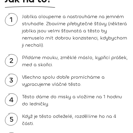
Jablka oloupeme a nastrouháme na jemném
1
struhadle. Zbavíme přebytečné šťávy (některá
jablka jsou velmi šťavnatá a těsto by
nemuselo mít dobrou konzistenci, kdybychom
ji nechali).
Přidáme mouku, změklé máslo, kypřicí prášek,
2
med a skořici.
Všechno spolu dobře promícháme a
3
vypracujeme vláčné těsto.
Těsto dáme do misky a vložíme na 1 hodinu
4
do ledničky.
Když je těsto odleželé, rozdělíme ho na 4
5
části.