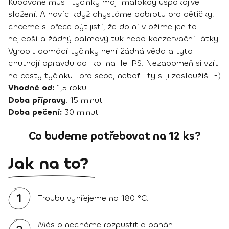
Kupované müsli tyčinky mají málokdy uspokojivé
složení. A navíc když chystáme dobrotu pro dětičky,
chceme si přece být jistí, že do ní vložíme jen to
nejlepší a žádný palmový tuk nebo konzervační látky.
Vyrobit domácí tyčinky není žádná věda a tyto
chutnají opravdu do-ko-na-le. PS: Nezapomeň si vzít
na cesty tyčinku i pro sebe, neboť i ty si ji zasloužíš. :-)
Vhodné od:
1,5 roku
Doba přípravy
: 15 minut
Doba pečení:
30 minut
Co budeme potřebovat na 12 ks?
Jak na to?
1
Troubu vyhřejeme na 180 °C.
Máslo necháme rozpustit a banán