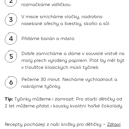
2
rozmačkáme vidličkou.
V misce smícháme vločky, nadrobno
3
nasekané ořechy a švestky, skořici a sůl.
4
Přidáme banán a máslo.
Dobře zamícháme a dáme v souvislé vrstvě na
5
malý plech vyložený papírem. Plát by měl být
v tloušťce klasických müsli tyčinek.
Pečeme 30 minut. Necháme vychladnout a
6
nakrájíme tyčinky.
Tip:
Tyčinky můžeme i zamrazit. Pro starší dětičky od
2 let můžeme přidat i kousky kvalitní hořké čokolády.
Recepty pocházejí z naší knížky pro dětičky –
Zdraví