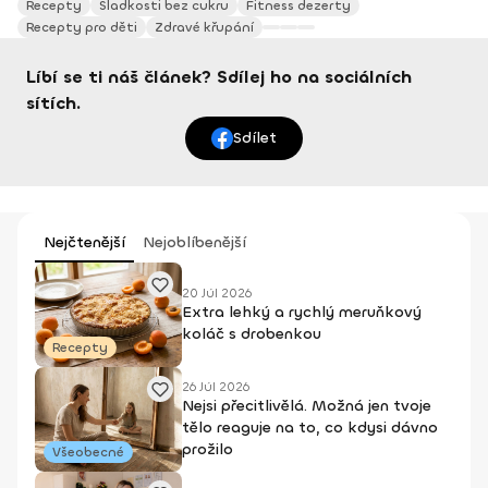
Recepty
Sladkosti bez cukru
Fitness dezerty
Recepty pro děti
Zdravé křupání
Líbí se ti náš článek? Sdílej ho na sociálních
sítích.
Sdílet
Nejčtenější
Nejoblíbenější
20 Júl 2026
Extra lehký a rychlý meruňkový
koláč s drobenkou
Recepty
26 Júl 2026
Nejsi přecitlivělá. Možná jen tvoje
tělo reaguje na to, co kdysi dávno
prožilo
Všeobecné