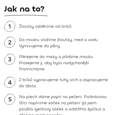
Jak na to?
1
Žloutky oddělíme od bílků.
Do mixéru vložíme žloutky, med a vodu.
2
Vymixujeme do pěny.
Přelejeme do misky a přidáme mouku.
3
Prosejeme ji, aby byla nadýchanější.
Promícháme.
Z bílků vypracujeme tuhý sníh a zapracujeme
4
do těsta.
Na plech dáme papír na pečení. Polévkovou
5
lžící naplníme sáček na pečení (já jsem
použila igelitový sáček a odstřihla špičku) a