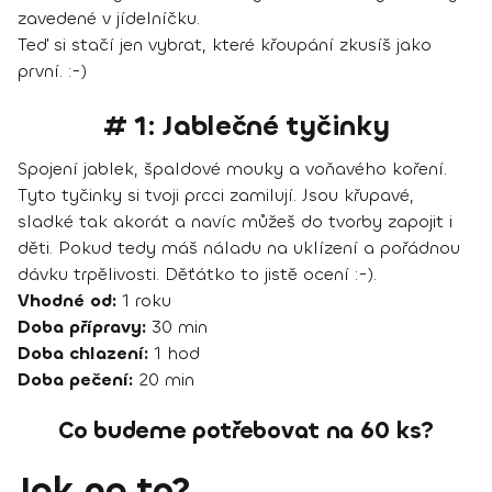
zavedené v jídelníčku.
Teď si stačí jen vybrat, které křoupání zkusíš jako
první. :-)
# 1: Jablečné tyčinky
Spojení jablek, špaldové mouky a voňavého koření.
Tyto tyčinky si tvoji prcci zamilují. Jsou křupavé,
sladké tak akorát a navíc můžeš do tvorby zapojit i
děti. Pokud tedy máš náladu na uklízení a pořádnou
dávku trpělivosti. Děťátko to jistě ocení :-).
Vhodné od:
1 roku
Doba přípravy:
30 min
Doba chlazení:
1 hod
Doba pečení:
20 min
Co budeme potřebovat na 60 ks?
Jak na to?