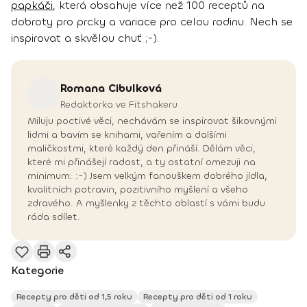
papkáči
, která obsahuje více než 100 receptů na
dobroty pro prcky a variace pro celou rodinu. Nech se
inspirovat a skvělou chuť ;-).
Romana
Cibulková
Redaktorka ve Fitshakeru
Miluju poctivé věci, nechávám se inspirovat šikovnými
lidmi a bavím se knihami, vařením a dalšími
maličkostmi, které každý den přináší. Dělám věci,
které mi přinášejí radost, a ty ostatní omezuji na
minimum. :-) Jsem velkým fanouškem dobrého jídla,
kvalitních potravin, pozitivního myšlení a všeho
zdravého. A myšlenky z těchto oblastí s vámi budu
ráda sdílet.
Kategorie
Recepty pro děti od 1,5 roku
Recepty pro děti od 1 roku