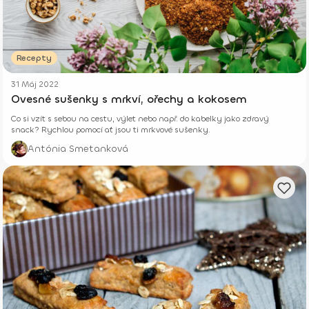
Recepty
31 Máj 2022
Ovesné sušenky s mrkví, ořechy a kokosem
Co si vzít s sebou na cestu, výlet nebo např. do kabelky jako zdravý
snack? Rychlou pomocí ať jsou ti mrkvové sušenky.
Antónia Smetanková