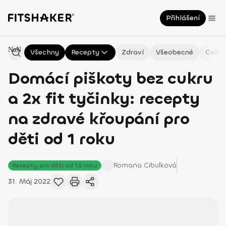
Přihlášení
NaN
Všechny
Recepty
Zdraví
Všeobecné
Cviče
Domácí piškoty bez cukru
a 2x fit tyčinky: recepty
na zdravé křoupání pro
děti od 1 roku
Romana
Cibulková
Recepty pro děti od 1,5 roku
31. Máj 2022