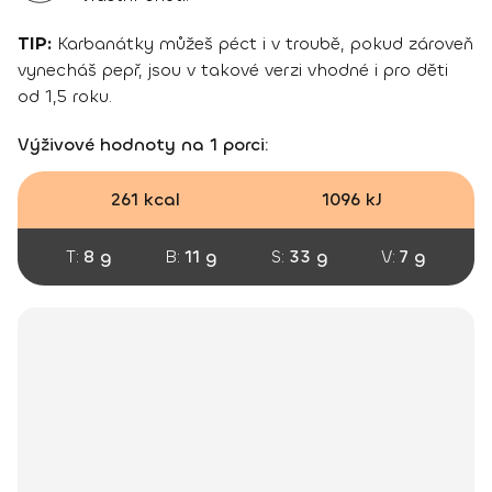
TIP:
Karbanátky můžeš péct i v troubě, pokud zároveň
vynecháš pepř, jsou v takové verzi vhodné i pro děti
od 1,5 roku.
Výživové hodnoty na 1 porci:
261 kcal
1096 kJ
T:
8 g
B:
11 g
S:
33 g
V:
7 g