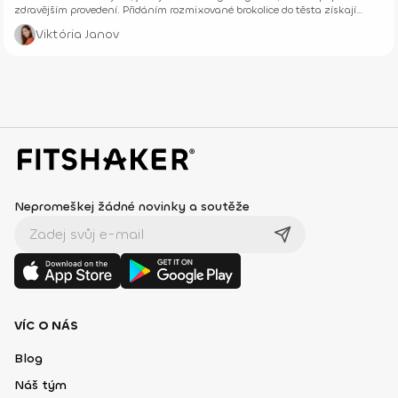
zdravějším provedení. Přidáním rozmixované brokolice do těsta získají
vyšší nutriční hodnotu, např. zvýšíme obsah prospěšné vlákniny.
Viktória Janov
Nepromeškej žádné novinky a soutěže
VÍC O NÁS
Blog
Náš tým