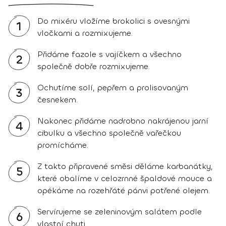
Do mixéru vložíme brokolici s ovesnými
1
vločkami a rozmixujeme.
Přidáme fazole s vajíčkem a všechno
2
společně dobře rozmixujeme.
Ochutíme solí, pepřem a prolisovaným
3
česnekem.
Nakonec přidáme nadrobno nakrájenou jarní
4
cibulku a všechno společně vařečkou
promícháme.
Z takto připravené směsi děláme karbanátky,
5
které obalíme v celozrnné špaldové mouce a
opékáme na rozehřáté pánvi potřené olejem.
Servírujeme se zeleninovým salátem podle
6
vlastní chuti.