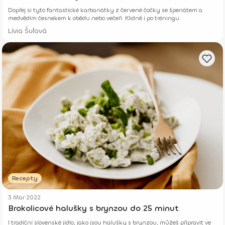
minut
Dopřej si tyto fantastické karbanátky z červené čočky se špenátem a
medvědím česnekem k obědu nebo večeři. Klidně i po tréningu.
Lívia Šuľová
Recepty
3 Mar 2022
Brokolicové halušky s brynzou do 25 minut
I tradiční slovenské jídlo, jako jsou halušky s brynzou, můžeš připravit ve