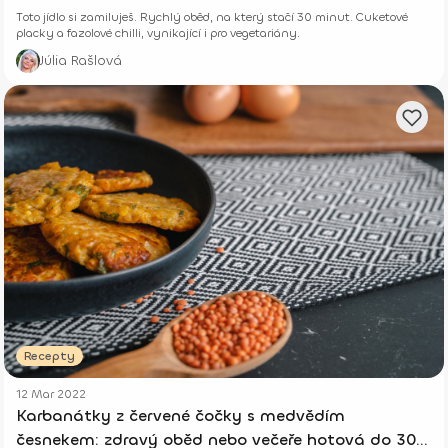
Toto jídlo si zamiluješ. Rychlý oběd, na který stačí 30 minut. Cuketové
placky a fazolové chilli, vynikající i pro vegetariány.
Júlia Rašlová
Recepty
12 Mar 2022
Karbanátky z červené čočky s medvědím
česnekem: zdravý oběd nebo večeře hotová do 30