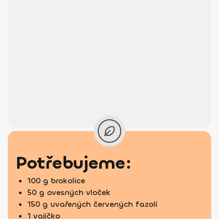
Potřebujeme:
100 g brokolice
50 g ovesných vloček
150 g uvařených červených fazolí
1 vajíčko