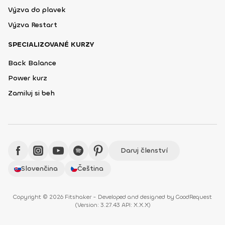
Výzva do plavek
Výzva Restart
SPECIALIZOVANÉ KURZY
Back Balance
Power kurz
Zamiluj si beh
Daruj členství
Slovenčina
Čeština
Copyright © 2026 Fitshaker - Developed and designed by
GoodRequest
(
Version: 3.27.43 API: X.X.X
)