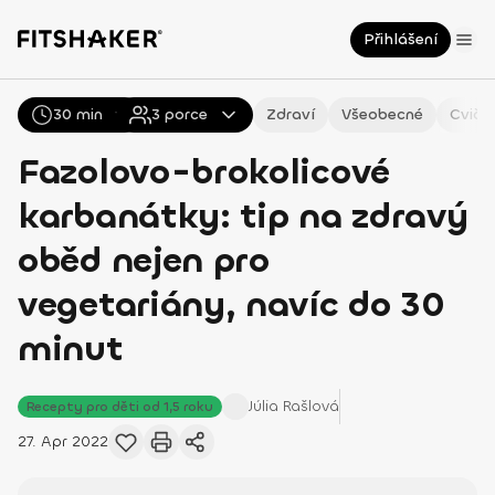
Přihlášení
30 min
Všechny
3
Recepty
porce
Zdraví
Všeobecné
Cviče
Fazolovo-brokolicové
karbanátky: tip na zdravý
oběd nejen pro
vegetariány, navíc do 30
minut
Júlia
Rašlová
Recepty pro děti od 1,5 roku
27. Apr 2022