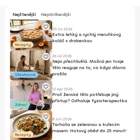
Nejčtenější
Nejoblíbenější
20 Júl 2026
Extra lehký a rychlý meruňkový
koláč s drobenkou
Recepty
26 Júl 2026
Nejsi přecitlivělá. Možná jen tvoje
tělo reaguje na to, co kdysi dávno
prožilo
Všeobecné
12 Apr 2026
Proč ženské tělo potřebuje jiný
přístup? Odhaluje fyzioterapeutka
Zdraví
8 Jún 2026
Tarhoňa se zeleninou a kuřecím
masem: Hotový oběd do 25 minut!
Recepty