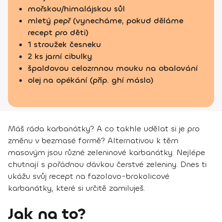
mořskou/himalájskou sůl
mletý pepř (vynecháme, pokud děláme
recept pro děti)
1 stroužek česneku
2 ks jarní cibulky
špaldovou celozrnnou mouku na obalování
olej na opékání (příp. ghí máslo)
Máš ráda karbanátky? A co takhle udělat si je pro
změnu v bezmasé formě? Alternativou k těm
masovým jsou různé zeleninové karbanátky. Nejlépe
chutnají s pořádnou dávkou čerstvé zeleniny. Dnes ti
ukážu svůj recept na fazolovo-brokolicové
karbanátky, které si určitě zamiluješ.
Jak na to?