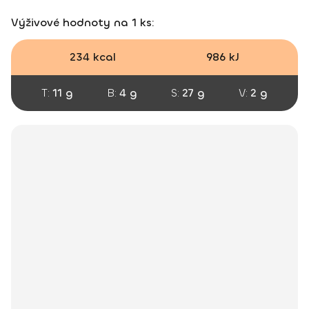
Výživové hodnoty na 1 ks:
234 kcal
986 kJ
T:
11 g
B:
4 g
S:
27 g
V:
2 g