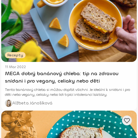
Recepty
11 Mar 2022
MEGA dobrý banánový chleba: tip na zdravou
snídani i pro vegany, celiaky nebo děti
Tento banánový chleba si můžou dopřát všichni. Je ideální k snídani i pro
děti nebo vegany, celiaky nebo lidi trpící intolerancí laktózy.
Alžbeta Jánošíková