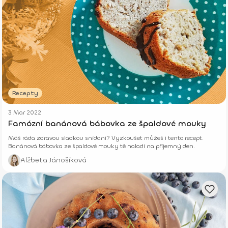
Recepty
3 Mar 2022
Famózní banánová bábovka ze špaldové mouky
Máš ráda zdravou sladkou snídani? Vyzkoušet můžeš i tento recept.
Banánová bábovka ze špaldové mouky tě naladí na příjemný den.
Alžbeta Jánošíková