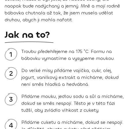
naopak bude nadýchaný a jemný. Mně a mojí rodině
bábovka chutnala až tak, že jsem musela udělat
druhou, abych ji mohla nafotit.
Jak na to?
Troubu předehřejeme na 175 ˚C. Formu na
1
bábovku vymastíme a vysypeme moukou.
Do velké mísy přidáme vajíčka, cukr, olej,
2
jogurt, vanilkový extrakt a mícháme, dokud
není směs hladká a hedvábná.
Přidáme mouku, jedlou sodu a sůl a mícháme,
3
dokud se směs nespojí. Těsto je v této fázi
tužší, aby zvládlo vlhkost z cukety.
Přidáme cuketu a mícháme, dokud se nespojí.
4