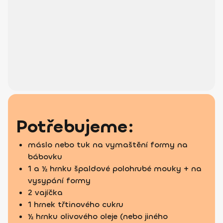
Potřebujeme:
máslo nebo tuk na vymaštění formy na
bábovku
1 a ½ hrnku špaldové polohrubé mouky + na
vysypání formy
2 vajíčka
1 hrnek třtinového cukru
½ hrnku olivového oleje (nebo jiného