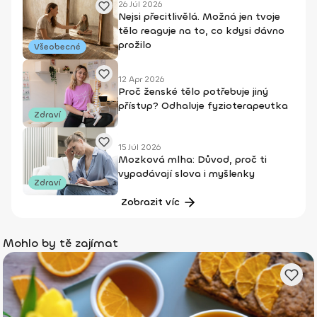
26 Júl 2026
Nejsi přecitlivělá. Možná jen tvoje
tělo reaguje na to, co kdysi dávno
prožilo
Všeobecné
12 Apr 2026
Proč ženské tělo potřebuje jiný
přístup? Odhaluje fyzioterapeutka
Zdraví
15 Júl 2026
Mozková mlha: Důvod, proč ti
vypadávají slova i myšlenky
Zdraví
Zobrazit víc
Mohlo by tě zajímat