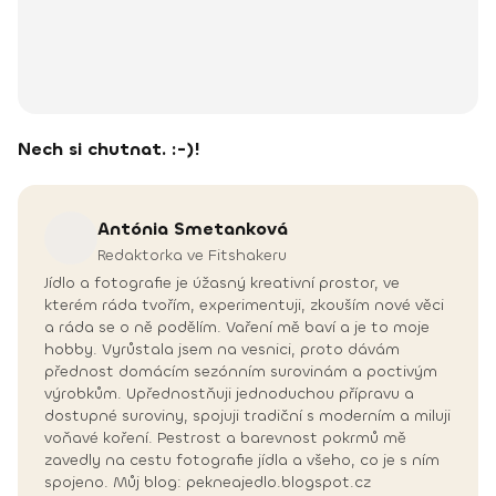
Nech si chutnat. :-)!
Antónia
Smetanková
Redaktorka ve Fitshakeru
Jídlo a fotografie je úžasný kreativní prostor, ve
kterém ráda tvořím, experimentuji, zkouším nové věci
a ráda se o ně podělím. Vaření mě baví a je to moje
hobby. Vyrůstala jsem na vesnici, proto dávám
přednost domácím sezónním surovinám a poctivým
výrobkům. Upřednostňuji jednoduchou přípravu a
dostupné suroviny, spojuji tradiční s moderním a miluji
voňavé koření. Pestrost a barevnost pokrmů mě
zavedly na cestu fotografie jídla a všeho, co je s ním
spojeno. Můj blog: pekneajedlo.blogspot.cz