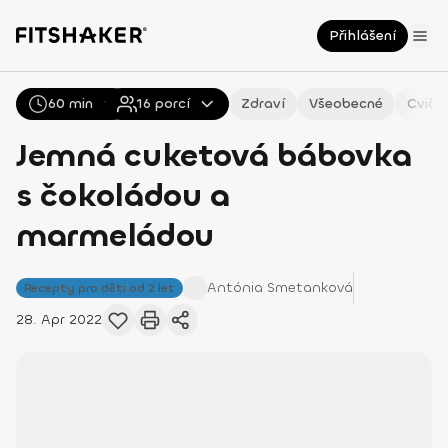
Přihlášení
60 min
Všechny
16
Recepty
porcí
Zdraví
Všeobecné
Cviče
Jemná cuketová bábovka
s čokoládou a
marmeládou
Antónia
Smetanková
Recepty pro děti od 2 let
28. Apr 2022