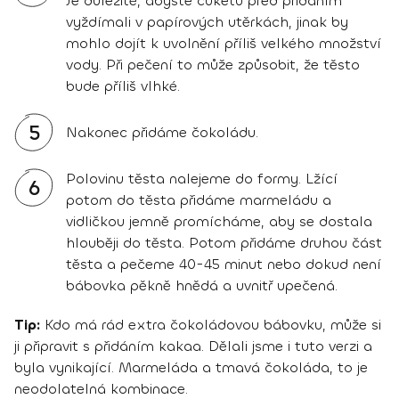
Je důležité, abyste cuketu před přidáním
vyždímali v papírových utěrkách, jinak by
mohlo dojít k uvolnění příliš velkého množství
vody. Při pečení to může způsobit, že těsto
bude příliš vlhké.
5
Nakonec přidáme čokoládu.
Polovinu těsta nalejeme do formy. Lžící
6
potom do těsta přidáme marmeládu a
vidličkou jemně promícháme, aby se dostala
hlouběji do těsta. Potom přidáme druhou část
těsta a pečeme 40-45 minut nebo dokud není
bábovka pěkně hnědá a uvnitř upečená.
Tip:
Kdo má rád extra čokoládovou bábovku, může si
ji připravit s přidáním kakaa. Dělali jsme i tuto verzi a
byla vynikající. Marmeláda a tmavá čokoláda, to je
neodolatelná kombinace.