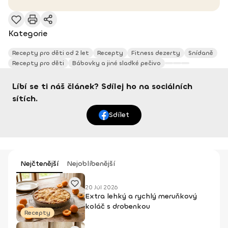
Kategorie
Recepty pro děti od 2 let
Recepty
Fitness dezerty
Snídaně
Recepty pro děti
Bábovky a jiné sladké pečivo
Líbí se ti náš článek? Sdílej ho na sociálních
sítích.
Sdílet
Nejčtenější
Nejoblíbenější
20 Júl 2026
Extra lehký a rychlý meruňkový
koláč s drobenkou
Recepty