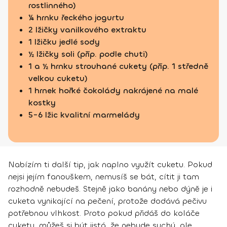
rostlinného)
¼ hrnku řeckého jogurtu
2 lžičky vanilkového extraktu
1 lžičku jedlé sody
½ lžičky soli (příp. podle chuti)
1 a ½ hrnku strouhané cukety (příp. 1 středně
velkou cuketu)
1 hrnek hořké čokolády nakrájené na malé
kostky
5-6 lžic kvalitní marmelády
Nabízím ti další tip, jak naplno využít cuketu. Pokud
nejsi jejím fanouškem, nemusíš se bát, cítit ji tam
rozhodně nebudeš. Stejně jako banány nebo dýně je i
cuketa vynikající na pečení, protože dodává pečivu
potřebnou vlhkost. Proto pokud přidáš do koláče
cuketu, můžeš si být jistá, že nebude suchý, ale