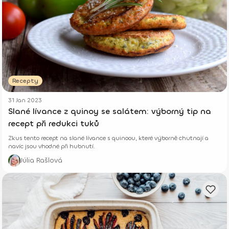
Recepty
31 Jan 2023
Slané lívance z quinoy se salátem: výborný tip na
recept při redukci tuků
Zkus tento recept na slané lívance s quinoou, které výborně chutnají a
navíc jsou vhodné při hubnutí.
Júlia Rašlová