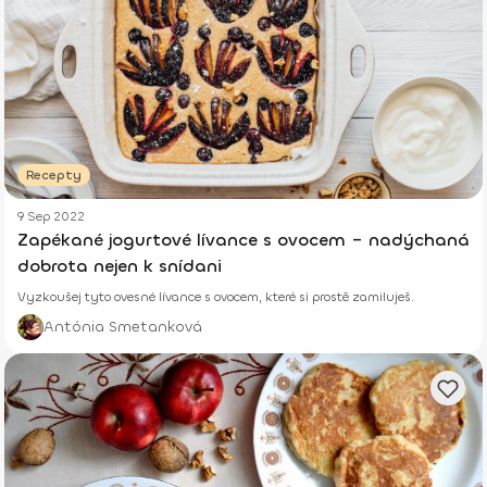
Recepty
9 Sep 2022
Zapékané jogurtové lívance s ovocem – nadýchaná
dobrota nejen k snídani
Vyzkoušej tyto ovesné lívance s ovocem, které si prostě zamiluješ.
Antónia Smetanková