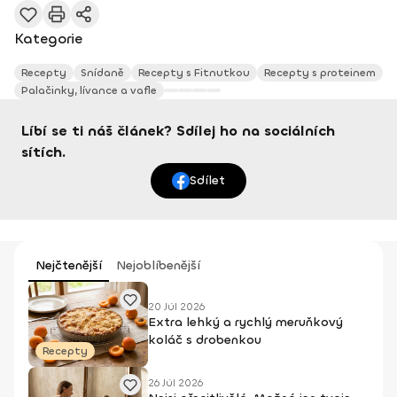
Kategorie
Recepty
Snídaně
Recepty s Fitnutkou
Recepty s proteinem
Palačinky, lívance a vafle
Líbí se ti náš článek? Sdílej ho na sociálních
sítích.
Sdílet
Nejčtenější
Nejoblíbenější
20 Júl 2026
Extra lehký a rychlý meruňkový
koláč s drobenkou
Recepty
26 Júl 2026