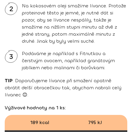
Na kokosovém oleji smažíme lívance. Protože
2
proteinové těsto je jemné, je nutné dát si
pozor, aby se lívance nespálily, takže je
smažíme na nižším stupni minutu až dvě z
jedné strany, potom maximálně minutu z
druhé. Jinak by byly velmi suché.
Podáváme je například s Fitnutkou a
3
čerstvým ovocem, například granátovým
jablkem nebo malinami či borůvkami.
TIP
: Doporučujeme lívance při smažení opatrně
obrátit delší obracečkou tak, abychom nabrali celý
lívanec 😊.
Výživové hodnoty na 1 ks:
189 kcal
795 kJ