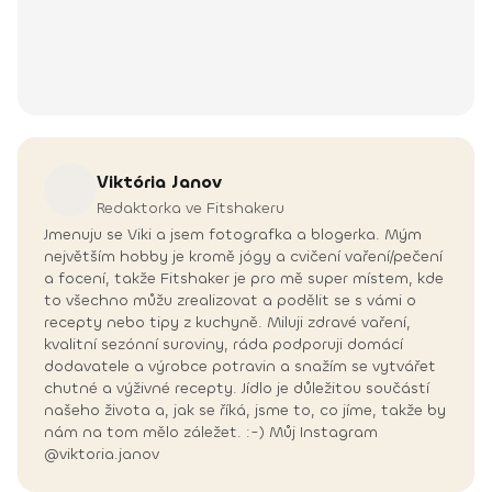
Viktória
Janov
Redaktorka ve Fitshakeru
Jmenuju se Viki a jsem fotografka a blogerka. Mým
největším hobby je kromě jógy a cvičení vaření/pečení
a focení, takže Fitshaker je pro mě super místem, kde
to všechno můžu zrealizovat a podělit se s vámi o
recepty nebo tipy z kuchyně. Miluji zdravé vaření,
kvalitní sezónní suroviny, ráda podporuji domácí
dodavatele a výrobce potravin a snažím se vytvářet
chutné a výživné recepty. Jídlo je důležitou součástí
našeho života a, jak se říká, jsme to, co jíme, takže by
nám na tom mělo záležet. :-) Můj Instagram
@viktoria.janov