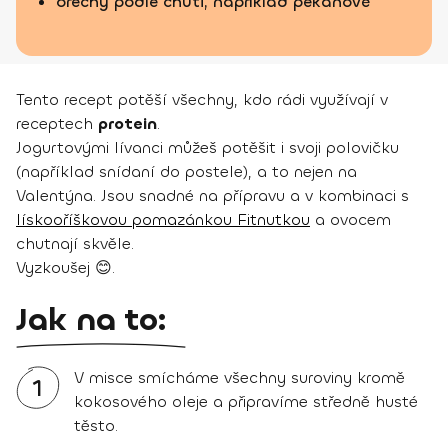
ořechy podle chuti, například pekanové
Tento recept potěší všechny, kdo rádi využívají v
receptech
protein
.
Jogurtovými lívanci můžeš potěšit i svoji polovičku
(například snídaní do postele), a to nejen na
Valentýna. Jsou snadné na přípravu a v kombinaci s
lískooříškovou pomazánkou Fitnutkou
a ovocem
chutnají skvěle.
Vyzkoušej 😊.
Jak na to:
V misce smícháme všechny suroviny kromě
1
kokosového oleje a připravíme středně husté
těsto.