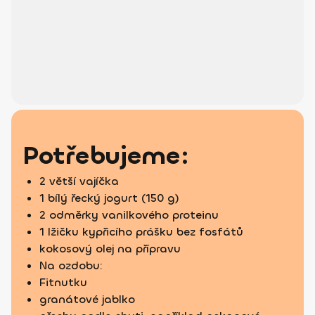
Potřebujeme:
2 větší vajíčka
1 bílý řecký jogurt (150 g)
2 odměrky vanilkového proteinu
1 lžičku kypřicího prášku bez fosfátů
kokosový olej na přípravu
Na ozdobu:
Fitnutku
granátové jablko