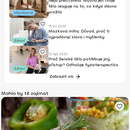
Nejsi přecitlivělá. Možná jen tvoje
tělo reaguje na to, co kdysi dávno
prožilo
Všeobecné
15 Júl 2026
Mozková mlha: Důvod, proč ti
vypadávají slova i myšlenky
Zdraví
12 Apr 2026
Proč ženské tělo potřebuje jiný
přístup? Odhaluje fyzioterapeutka
Zdraví
Zobrazit víc
Mohlo by tě zajímat