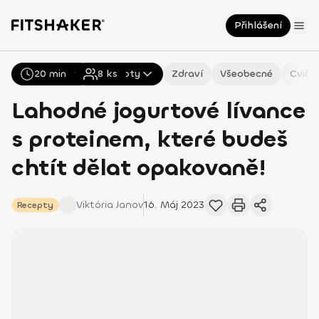
Přihlášení
20 min
Všechny
8
Recepty
ks
Zdraví
Všeobecné
Cviče
Lahodné jogurtové lívance
s proteinem, které budeš
chtít dělat opakovaně!
Viktória
Janov
16. Máj 2023
Recepty