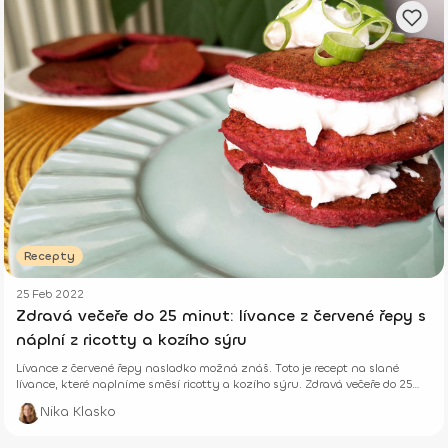
Recepty
25 Feb 2022
Zdravá večeře do 25 minut: lívance z červené řepy s
náplní z ricotty a kozího sýru
Lívance z červené řepy nasladko možná znáš. Toto je recept na slané
lívance, které naplníme směsí ricotty a kozího sýru. Zdravá večeře do 25
minut!
Nika Klasko