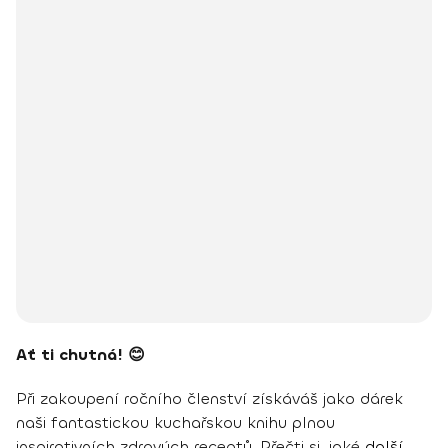
Ať ti chutná! 😊
Při zakoupení ročního členství získáváš jako dárek
naši fantastickou kuchařskou knihu plnou
inspirativních zdravých receptů. Přečti si, jaké
další