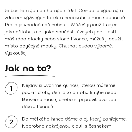
Je čas lehkých a chutných jídel. Quinoa je výborným
zdrojem výživných látek a neobsahuje moc sacharidů.
Proto je vhodná i při hubnutí. Můžeš ji použít nejen
jako přílohu, ale i jako součást různých jídel. Jestli
máš ráda placky nebo slané lívance, můžeš ji použít
místo obyčejné mouky. Chutnat budou výborně.
Vyzkoušej.
Jak na to?
Nejdřív si uvaříme quinou, kterou můžeme
1
použít druhý den jako přílohu k rybě nebo
libovému masu, anebo si připravit dvojitou
dávku lívanců.
Do mělkého hrnce dáme olej, který zahřejeme.
2
Nadrobno nakrájenou cibuli s česnekem