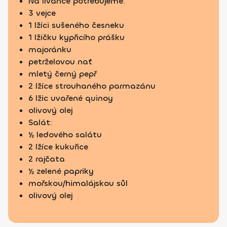
Na lívance potřebujeme:
3 vejce
1 lžíci sušeného česneku
1 lžičku kypřicího prášku
majoránku
petrželovou nať
mletý černý pepř
2 lžíce strouhaného parmazánu
6 lžic uvařené quinoy
olivový olej
Salát:
½ ledového salátu
2 lžíce kukuřice
2 rajčata
½ zelené papriky
mořskou/himalájskou sůl
olivový olej