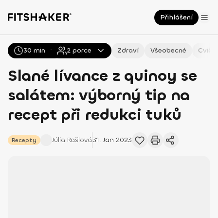
Přihlášení
30 min
Všechny
2
Recepty
porce
Zdraví
Všeobecné
Cviče
Slané lívance z quinoy se
salátem: výborný tip na
recept při redukci tuků
Júlia
Rašlová
31. Jan 2023
Recepty