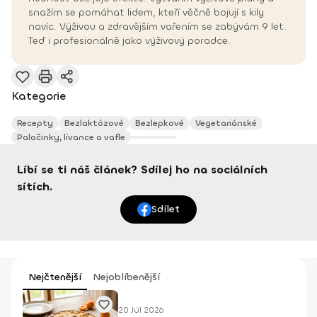
snažím se pomáhat lidem, kteří věčně bojují s kily
navíc. Výživou a zdravějším vařením se zabývám 9 let.
Teď i profesionálně jako výživový poradce.
Kategorie
Recepty
Bezlaktózové
Bezlepkové
Vegetariánské
Palačinky, lívance a vafle
Líbí se ti náš článek? Sdílej ho na sociálních
sítích.
Sdílet
Nejčtenější
Nejoblíbenější
20 Júl 2026