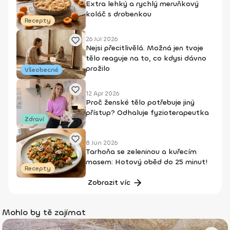
Extra lehký a rychlý meruňkový
koláč s drobenkou
Recepty
26 Júl 2026
Nejsi přecitlivělá. Možná jen tvoje
tělo reaguje na to, co kdysi dávno
prožilo
Všeobecné
12 Apr 2026
Proč ženské tělo potřebuje jiný
přístup? Odhaluje fyzioterapeutka
Zdraví
8 Jún 2026
Tarhoňa se zeleninou a kuřecím
masem: Hotový oběd do 25 minut!
Recepty
Zobrazit víc
Mohlo by tě zajímat