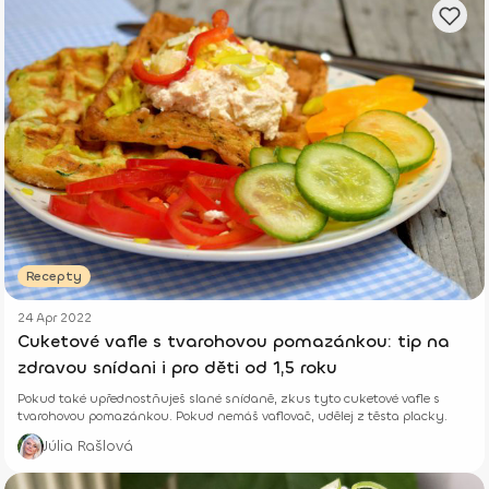
Recepty
24 Apr 2022
Cuketové vafle s tvarohovou pomazánkou: tip na
zdravou snídani i pro děti od 1,5 roku
Pokud také upřednostňuješ slané snídaně, zkus tyto cuketové vafle s
tvarohovou pomazánkou. Pokud nemáš vaflovač, udělej z těsta placky.
Júlia Rašlová