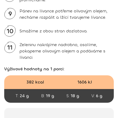
Pánev na lívance potřeme olivovým olejem,
9
necháme rozpálit a lžící tvarujeme lívance.
10
Smažíme z obou stran dozlatova.
Zeleninu nakrájíme nadrobno, osolíme,
11
pokapeme olivovým olejem a podáváme s
lívanci.
Výživové hodnoty na 1 porci:
382 kcal
1606 kJ
T:
24 g
B:
19 g
S:
18 g
V:
6 g