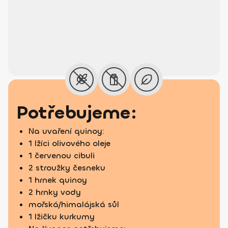
Potřebujeme:
Na uvaření quinoy:
1 lžíci olivového oleje
1 červenou cibuli
2 stroužky česneku
1 hrnek quinoy
2 hrnky vody
mořská/himalájská sůl
1 lžičku kurkumy