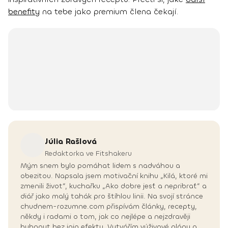
benefity
na tebe jako premium člena čekají.
Júlia
Rašlová
Redaktorka ve Fitshakeru
Mým snem bylo pomáhat lidem s nadváhou a
obezitou. Napsala jsem motivační knihu „Kilá, ktoré mi
zmenili život“, kuchařku „Ako dobre jesť a nepribrať“ a
diář jako malý tahák pro štíhlou linii. Na svojí stránce
chudnem-rozumne.com přispívám články, recepty,
někdy i radami o tom, jak co nejlépe a nejzdravěji
hubnout bez jojo efektu. Vytvářím výživové plány a