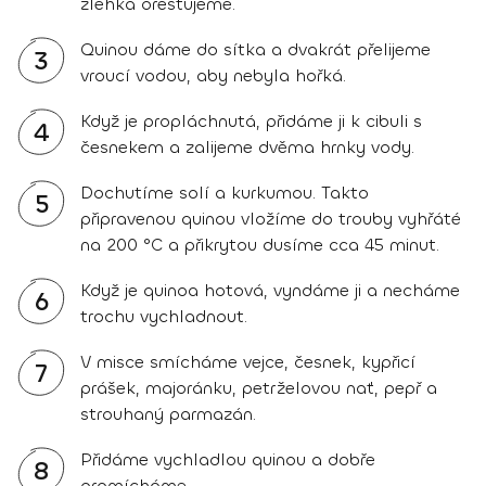
zlehka orestujeme.
Quinou dáme do sítka a dvakrát přelijeme
3
vroucí vodou, aby nebyla hořká.
Když je propláchnutá, přidáme ji k cibuli s
4
česnekem a zalijeme dvěma hrnky vody.
Dochutíme solí a kurkumou. Takto
5
připravenou quinou vložíme do trouby vyhřáté
na 200 °C a přikrytou dusíme cca 45 minut.
Když je quinoa hotová, vyndáme ji a necháme
6
trochu vychladnout.
V misce smícháme vejce, česnek, kypřicí
7
prášek, majoránku, petrželovou nať, pepř a
strouhaný parmazán.
Přidáme vychladlou quinou a dobře
8
promícháme.