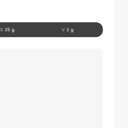
S:
25 g
V:
2 g