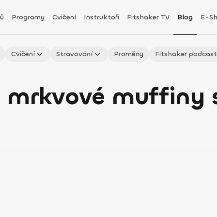
ů
Programy
Cvičení
Instruktoři
Fitshaker TV
Blog
E-S
Cvičení
Stravování
Proměny
Fitshaker podcas
 mrkvové muffiny 