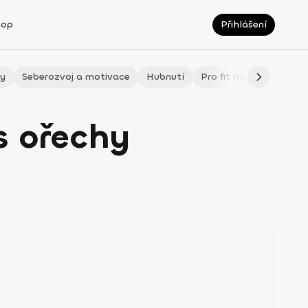
hop
Přihlášení
ty
Seberozvoj a motivace
Hubnutí
Pro fit maminky
LÉ
s ořechy