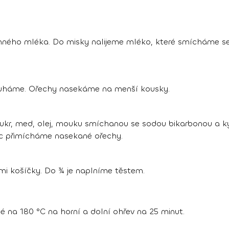
inného mléka. Do misky nalijeme mléko, které smícháme se
uháme. Ořechy nasekáme na menší kousky.
kr, med, olej, mouku smíchanou se sodou bikarbonou a ky
ec přimícháme nasekané ořechy.
mi košíčky. Do ¾ je naplníme těstem.
 na 180 °C na horní a dolní ohřev na 25 minut.