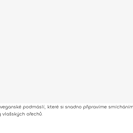
eganské podmáslí, které si snadno připravíme smícháním 
 vlašských ořechů.