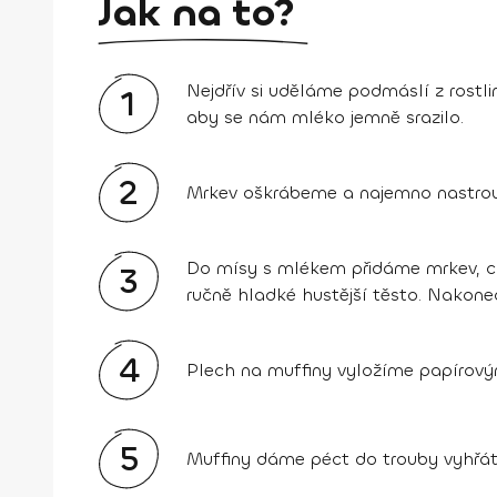
Jak na to?
Nejdřív si uděláme podmáslí z rostl
1
aby se nám mléko jemně srazilo.
2
Mrkev oškrábeme a najemno nastro
Do mísy s mlékem přidáme mrkev, cu
3
ručně hladké hustější těsto. Nakon
4
Plech na muffiny vyložíme papírový
5
Muffiny dáme péct do trouby vyhřáté