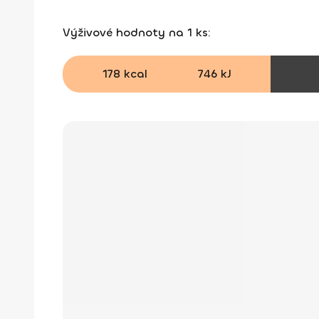
Výživové hodnoty na 1 ks:
178 kcal
746 kJ