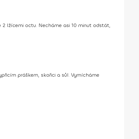
 2 lžícemi octu. Necháme asi 10 minut odstát,
přicím práškem, skořici a sůl. Vymícháme