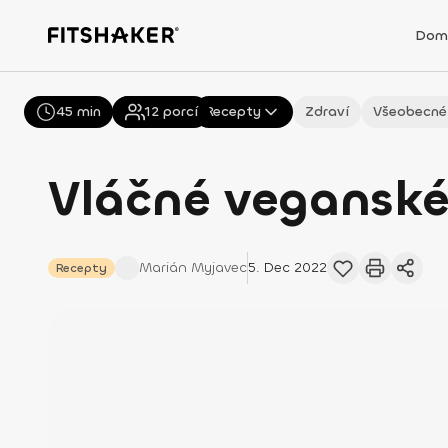
Dom
45 min
Všechny
12
porcí
Recepty
Zdraví
Všeobecné
Vláčné veganské
Marián
Myjavec
5. Dec 2022
Recepty