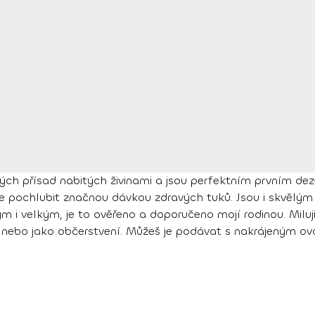
ch přísad nabitých živinami a jsou perfektním prvním deze
se pochlubit značnou dávkou zdravých tuků. Jsou i skvělý
 i velkým, je to ověřeno a doporučeno mojí rodinou. Miluji 
du nebo jako občerstvení. Můžeš je podávat s nakrájeným 