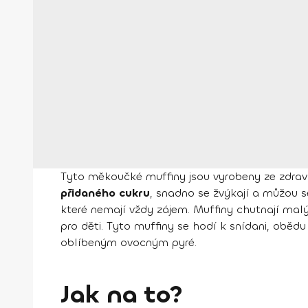
Tyto měkoučké muffiny jsou vyrobeny ze zdravý
přidaného cukru
, snadno se žvýkají a můžou 
které nemají vždy zájem. Muffiny chutnají malým
pro děti. Tyto muffiny se hodí k snídani, obě
oblíbeným ovocným pyré.
Jak na to?