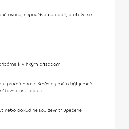
dně ovoce, nepoužíváme papír, protože se
 přidáme k vlhkým přísadám.
spolu promícháme. Směs by měla být jemně
é šťavnatosti jablek.
 nebo dokud nejsou zevnitř upečené.