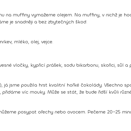
mu na muffiny vymažeme olejem. Na muffiny, v nichž je ho
me je snadněji a bez zbytečných škod.
kev, mléko, olej, vejce.
né vločky, kypřicí prášek, sodu bikarbonu, skořici, sůl a
, já jsme použila hrst kvalitní hořké čokolády. Všechno 
á, přidáme víc mouky. Může se stát, že bude řidší kvůli různ
 můžeme posypat ořechy nebo ovocem. Pečeme 20–25 minut