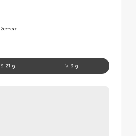
 džemem.
S:
21 g
V:
3 g