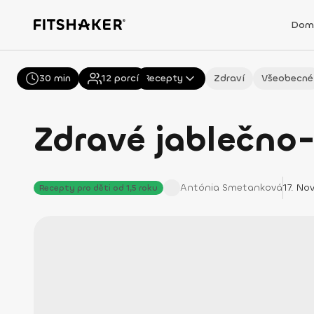
Dom
30 min
Všechny
12
porcí
Recepty
Zdraví
Všeobecné
Zdravé jablečno
Antónia
Smetanková
17. No
Recepty pro děti od 1,5 roku