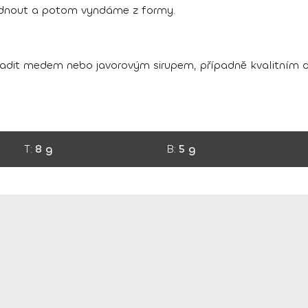
adnout a potom vyndáme z formy.
osladit medem nebo javorovým sirupem, případně kvalitním
T:
8 g
B:
5 g