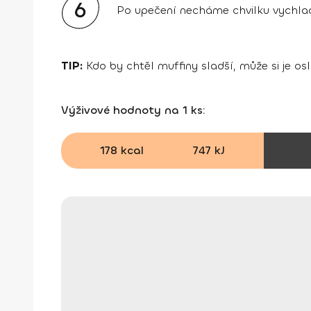
6
Po upečení necháme chvilku vychl
TIP:
Kdo by chtěl muffiny sladší, může si je 
Výživové hodnoty na 1 ks:
178 kcal
747 kJ