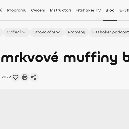
ů
Programy
Cvičení
Instruktoři
Fitshaker TV
Blog
E-S
Cvičení
Stravování
Proměny
Fitshaker podcas
-mrkvové muffiny 
v 2022