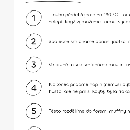
Troubu předehřejeme na 190 °C. For
1
nelepí. Když vymažeme formu, vyndá
2
Společně smícháme banán, jablko, mr
3
Ve druhé misce smícháme mouku, oves
Nakonec přidáme náplň (nemusí být)
4
hustá, ale ne příliš. Kdyby byla řídk
5
Těsto rozdělíme do forem, muffiny