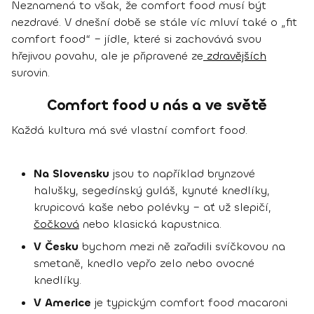
Neznamená to však, že comfort food musí být
nezdravé. V dnešní době se stále víc mluví také o „fit
comfort food“ – jídle, které si zachovává svou
hřejivou povahu, ale je připravené ze
zdravějších
surovin.
Comfort food u nás a ve světě
Každá kultura má své vlastní comfort food.
Na Slovensku
jsou to například brynzové
halušky, segedínský guláš, kynuté knedlíky,
krupicová kaše nebo polévky – ať už slepičí,
čočková
nebo klasická kapustnica.
V Česku
bychom mezi ně zařadili svíčkovou na
smetaně, knedlo vepřo zelo nebo ovocné
knedlíky.
V Americe
je typickým comfort food macaroni