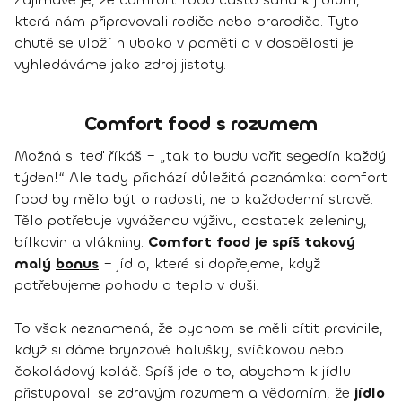
která nám připravovali rodiče nebo prarodiče. Tyto
chutě se uloží hluboko v paměti a v dospělosti je
vyhledáváme jako zdroj jistoty.
Comfort food s rozumem
Možná si teď říkáš – „tak to budu vařit segedín každý
týden!“ Ale tady přichází důležitá poznámka: comfort
food by mělo být o radosti, ne o každodenní stravě.
Tělo potřebuje vyváženou výživu, dostatek zeleniny,
bílkovin a vlákniny.
Comfort food je spíš takový
malý
bonus
– jídlo, které si dopřejeme, když
potřebujeme pohodu a teplo v duši.
To však neznamená, že bychom se měli cítit provinile,
když si dáme brynzové halušky, svíčkovou nebo
čokoládový koláč. Spíš jde o to, abychom k jídlu
přistupovali se zdravým rozumem a vědomím, že
jídlo