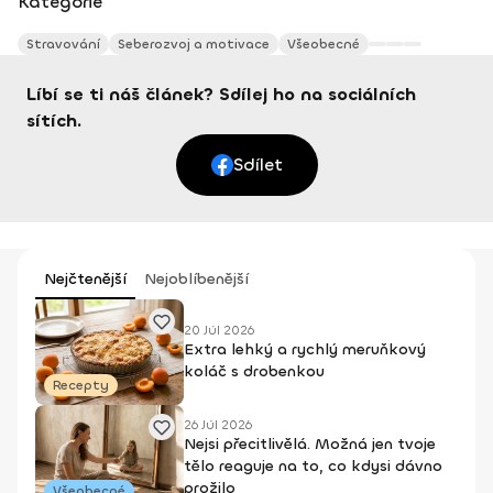
Kategorie
Stravování
Seberozvoj a motivace
Všeobecné
Líbí se ti náš článek? Sdílej ho na sociálních
sítích.
Sdílet
Nejčtenější
Nejoblíbenější
20 Júl 2026
Extra lehký a rychlý meruňkový
koláč s drobenkou
Recepty
26 Júl 2026
Nejsi přecitlivělá. Možná jen tvoje
tělo reaguje na to, co kdysi dávno
prožilo
Všeobecné