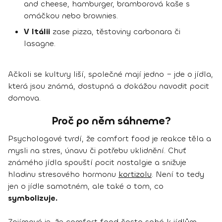
and cheese, hamburger, bramborová kaše s
omáčkou nebo brownies.
V Itálii
zase pizza, těstoviny carbonara či
lasagne.
Ačkoli se kultury liší, společné mají jedno – jde o jídla,
která jsou známá, dostupná a dokážou navodit pocit
domova.
Proč po něm sáhneme?
Psychologové tvrdí, že comfort food je reakce těla a
mysli na stres, únavu či potřebu uklidnění. Chuť
známého jídla spouští pocit nostalgie a snižuje
hladinu stresového hormonu
kortizolu
. Není to tedy
jen o jídle samotném, ale také o tom, co
symbolizuje.
Zajímavé je, že comfort food často sahá k jídlům,