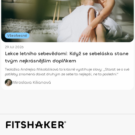
Všeobecné
29 Júl 2026
Lekce letního sebevědomí: Když se sebeláska stane
tvým nejkrásnějším doplňkem
Teoložka Andrejka Mikolášiková to krásně vystihuje slovy: „Starat se o své
potřeby znamená dávat druhým ze sebe to nejlepší, ne to poslední.“
Miroslava Kilianová