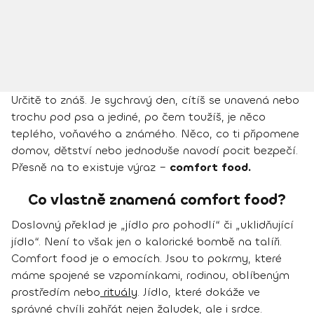
Určitě to znáš. Je sychravý den, cítíš se unavená nebo
trochu pod psa a jediné, po čem toužíš, je něco
teplého, voňavého a známého. Něco, co ti připomene
domov, dětství nebo jednoduše navodí pocit bezpečí.
Přesně na to existuje výraz –
comfort food.
Co vlastně znamená comfort food?
Doslovný překlad je „jídlo pro pohodlí“ či „uklidňující
jídlo“. Není to však jen o kalorické bombě na talíři.
Comfort food je o emocích. Jsou to pokrmy, které
máme spojené se vzpomínkami, rodinou, oblíbeným
prostředím nebo
rituály
. Jídlo, které dokáže ve
správné chvíli zahřát nejen žaludek, ale i srdce.