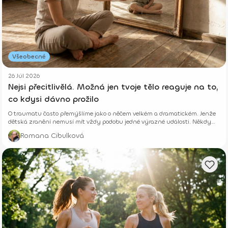
Všeobecné
26 Júl 2026
Nejsi přecitlivělá. Možná jen tvoje tělo reaguje na to,
co kdysi dávno prožilo
O traumatu často přemýšlíme jako o něčem velkém a dramatickém. Jenže
dětská zranění nemusí mít vždy podobu jedné výrazné události. Někdy
vznikají potichu.
Romana Cibulková