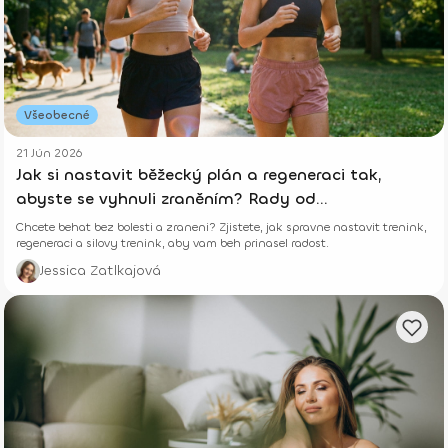
Všeobecné
21 Jún 2026
Jak si nastavit běžecký plán a regeneraci tak,
abyste se vyhnuli zraněním? Rady od
fyzioterapeutky.
Chcete behat bez bolesti a zraneni? Zjistete, jak spravne nastavit trenink,
regeneraci a silovy trenink, aby vam beh prinasel radost.
Jessica Zatlkajová