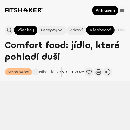
Přihlášení
Všechny
Recepty
Zdraví
Všeobecné
Cviče
Comfort food: jídlo, které
pohladí duši
Stravování
Nika
Klasko
5. Okt 2025