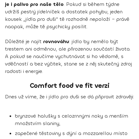
je i palivo pro naše tělo
. Pokud si během týdne
udržíš pestrý jídelníček a dostatek pohybu, jeden
kousek „jídla pro duši“ tě rozhodně nepoloží – právě
naopak, může tě psychicky posílit.
Důležité je najít
rovnováhu
: jídlo by nemělo být
trestem ani odměnou, ale přirozenou součástí života.
A pokud se naučíme vychutnávat si ho vědomě, s
vděčností a bez výčitek, stane se z něj skutečný zdroj
radosti i energie.
Comfort food ve fit verzi
Dnes už víme, že i jídlo pro duši se dá připravit zdravěji:
brynzové halušky s celozrnnými noky a menším
množstvím slaniny,
zapečené těstoviny s dýní a mozzarellou místo