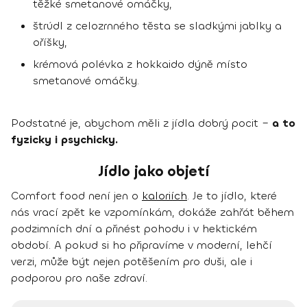
těžké smetanové omáčky,
štrúdl z celozrnného těsta se sladkými jablky a
oříšky,
krémová polévka z hokkaido dýně místo
smetanové omáčky.
Podstatné je, abychom měli z jídla dobrý pocit –
a to
fyzicky i psychicky.
Jídlo jako objetí
Comfort food není jen o
kaloriích
. Je to jídlo, které
nás vrací zpět ke vzpomínkám, dokáže zahřát během
podzimních dní a přinést pohodu i v hektickém
období. A pokud si ho připravíme v moderní, lehčí
verzi, může být nejen potěšením pro duši, ale i
podporou pro naše zdraví.