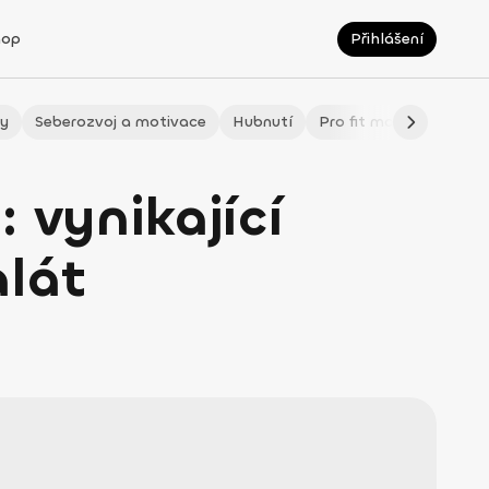
hop
Přihlášení
ty
Seberozvoj a motivace
Hubnutí
Pro fit maminky
LÉ
 vynikající
alát