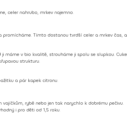
me, celer nahrubo, mrkev najemno.
 promícháme. Tímto dostanou tvrdší celer a mrkev čas, a
 máme v bio kvalitě, strouháme ji spolu se slupkou. Cuket
řupavou strukturu.
žitku a pár kapek citronu.
 vajíčkům, rybě nebo jen tak narychlo k dobrému pečivu.
hodný i pro děti od 1,5 roku.