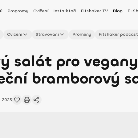
ů
Programy
Cvičení
Instruktoři
Fitshaker TV
Blog
E-S
Cvičení
Stravování
Proměny
Fitshaker podcas
 salát pro vegany:
eční bramborový s
r 2023