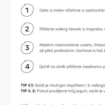
1
Celer a mrkev očistíme a nastrouhá
2
Přidáme sušený česnek a majonézu a
Mezitím nastrouháme cuketu. Pokud ji
3
až před podáváním. Zachová si tak k
4
Úplně na závěr přidáme nasekanou pa
TIP č.1:
Salát je chutným doplňkem i k vařeným
TIP č. 2:
Pokud použijeme bílý jogurt, salát je v