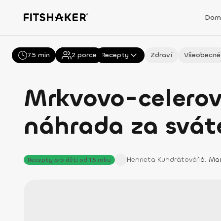
Dom
7.5 min
Všechny
2
porce
Recepty
Zdraví
Všeobecné
Mrkvovo-celerový
náhrada za svát
Henrieta
Kundrátová
16. Ma
Recepty pro děti od 1,5 roku