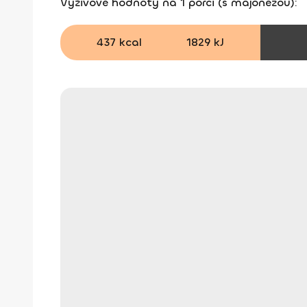
Výživové hodnoty na 1 porci (s majonézou):
437 kcal
1829 kJ