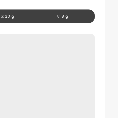
S:
20 g
V:
8 g