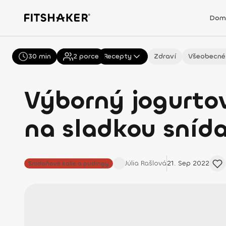
Dom
30 min
Všechny
2
porce
Recepty
Zdraví
Všeobecné
Výborný jogurto
na sladkou snída
Júlia
Rašlová
21. Sep 2022
Snídaňové kaše a pudingy