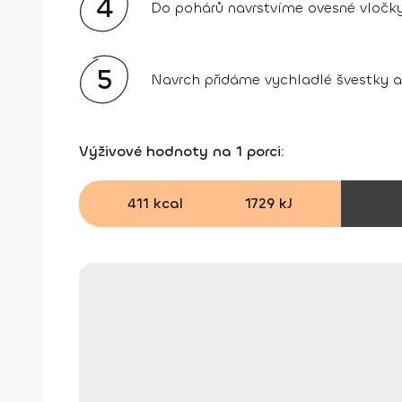
4
Do pohárů navrstvíme ovesné vločky 
5
Navrch přidáme vychladlé švestky 
Výživové hodnoty na 1 porci:
411 kcal
1729 kJ