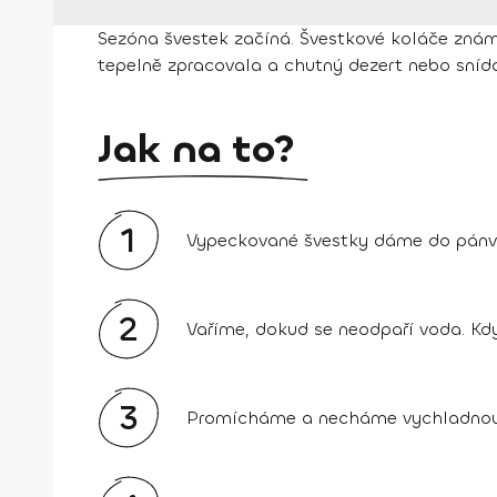
Sezóna švestek začíná. Švestkové koláče známe v
tepelně zpracovala a chutný dezert nebo snída
Jak na to?
1
Vypeckované švestky dáme do pánve
2
Vaříme, dokud se neodpaří voda. Kd
3
Promícháme a necháme vychladnou