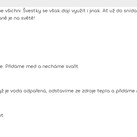
šichni. Švestky se však dají využít i jinak. Ať už do sníd
ně je na světě!
. Přidáme med a necháme svařit.
yž je voda odpařená, odstavíme ze zdroje tepla a přidáme
t.