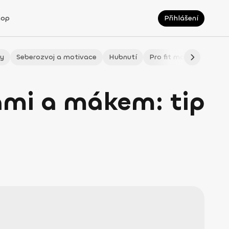
hop
Přihlášení
ty
Seberozvoj a motivace
Hubnutí
Pro fit maminky
LÉ
ami a mákem: tip