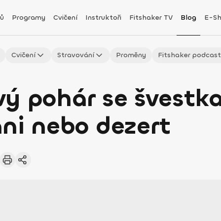
ů
Programy
Cvičení
Instruktoři
Fitshaker TV
Blog
E-S
Cvičení
Stravování
Proměny
Fitshaker podcas
vý pohár se švestk
ni nebo dezert