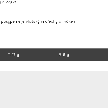
a jogurt.
a posypeme je vlašskými ořechy a mákem.
T:
17 g
B:
8 g