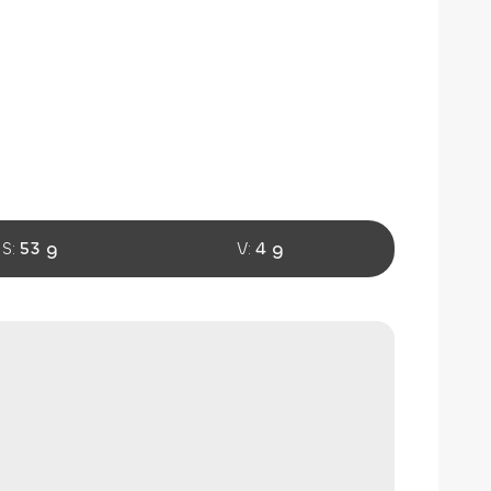
S:
53 g
V:
4 g