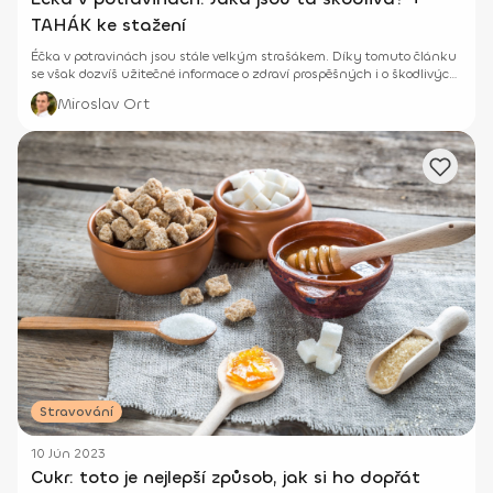
TAHÁK ke stažení
Éčka v potravinách jsou stále velkým strašákem. Díky tomuto článku
se však dozvíš užitečné informace o zdraví prospěšných i o škodlivých
éčkách. Nezapomeň si stáhnout i tahák, který ti pomůže při tvých
Miroslav Ort
nákupech.
Stravování
10 Jún 2023
Cukr: toto je nejlepší způsob, jak si ho dopřát