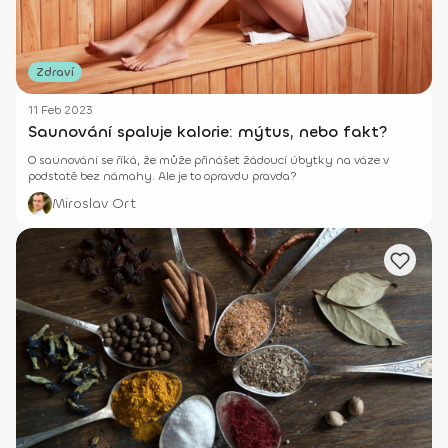
Zdraví
11 Feb 2023
Saunování spaluje kalorie: mýtus, nebo fakt?
O saunování se říká, že může přinášet žádoucí úbytky na váze v
podstatě bez námahy. Ale je to opravdu pravda?
Miroslav Ort