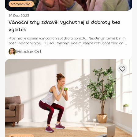
Stravování
14 Dec 2023
Vánoční trhy zdravě: vychutnej si dobroty bez
výčitek
Prosinec je časem vánočních svátků a pohody. Neodmyslitelně k nim
patří i vánoční trhy. Ty jsou místem, kde můžeme ochutnat tradiční
vánoční jídla a nápoje. Jak si však zamlsat tak, abychom si to později
Miroslav Ort
nevyčítali?