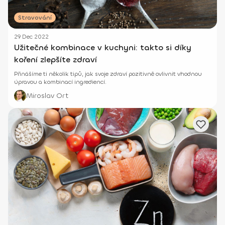
Stravování
29 Dec 2022
Užitečné kombinace v kuchyni: takto si díky
koření zlepšíte zdraví
Přinášíme ti několik tipů, jak svoje zdraví pozitivně ovlivnit vhodnou
úpravou a kombinací ingrediencí.
Miroslav Ort