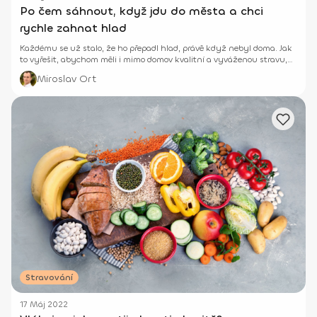
Po čem sáhnout, když jdu do města a chci
rychle zahnat hlad
Každému se už stalo, že ho přepadl hlad, právě když nebyl doma. Jak
to vyřešit, abychom měli i mimo domov kvalitní a vyváženou stravu,
se podíváme v tomto článku.
Miroslav Ort
Stravování
17 Máj 2022