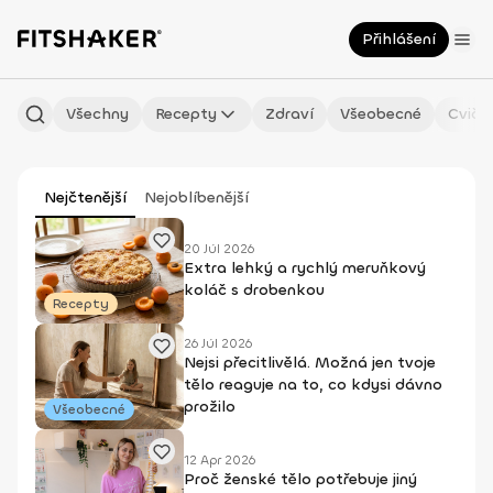
Přihlášení
Všechny
Recepty
Zdraví
Všeobecné
Cviče
Nejčtenější
Nejoblíbenější
20 Júl 2026
Extra lehký a rychlý meruňkový
koláč s drobenkou
Recepty
26 Júl 2026
Nejsi přecitlivělá. Možná jen tvoje
tělo reaguje na to, co kdysi dávno
prožilo
Všeobecné
12 Apr 2026
Proč ženské tělo potřebuje jiný