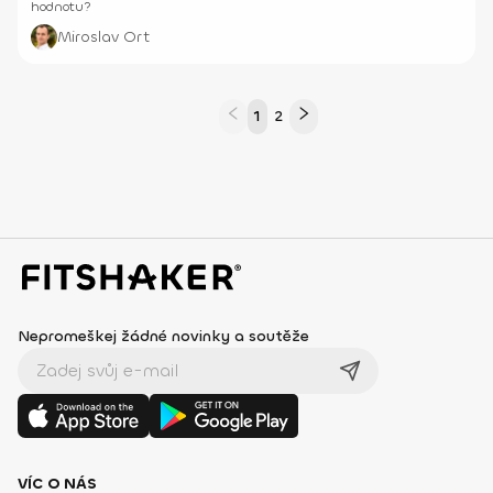
hodnotu?
Miroslav Ort
1
2
Nepromeškej žádné novinky a soutěže
VÍC O NÁS