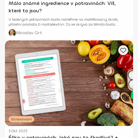
Málo známé ingredience v potravinách: Víš,
které to jsou?
V balených potravinách často natrefíme na modifikovaný škrob,
přírodní aromata či maltodextrin. Co se skrývá za těmito často
neznámými názvy? A jsou pro naše tělo bezpečné?
Miroslav Ort
Stravování
5 Okt 2023
Éčka v potravinách: Jaká jsou ta škodlivá? +