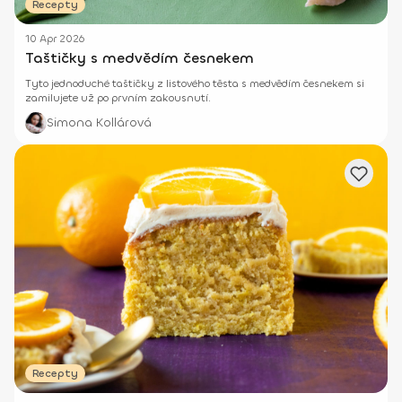
Recepty
10 Apr 2026
Taštičky s medvědím česnekem
Tyto jednoduché taštičky z listového těsta s medvědím česnekem si
zamilujete už po prvním zakousnutí.
Simona Kollárová
Recepty