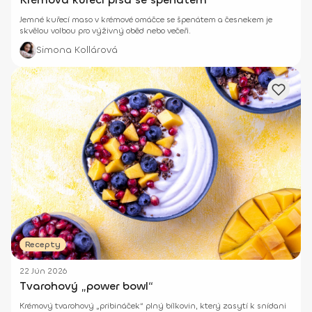
Jemné kuřecí maso v krémové omáčce se špenátem a česnekem je
skvělou volbou pro výživný oběd nebo večeři.
Simona Kollárová
Recepty
22 Jún 2026
Tvarohový „power bowl“
Krémový tvarohový „pribináček“ plný bílkovin, který zasytí k snídani