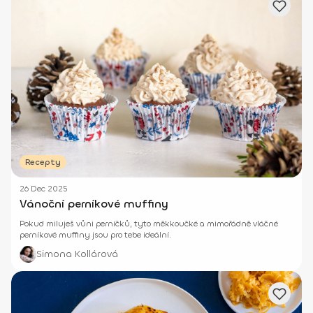
Recepty
26 Dec 2025
Vánoční perníkové muffiny
Pokud miluješ vůni perníčků, tyto měkkoučké a mimořádně vláčné
perníkové muffiny jsou pro tebe ideální.
Simona Kollárová