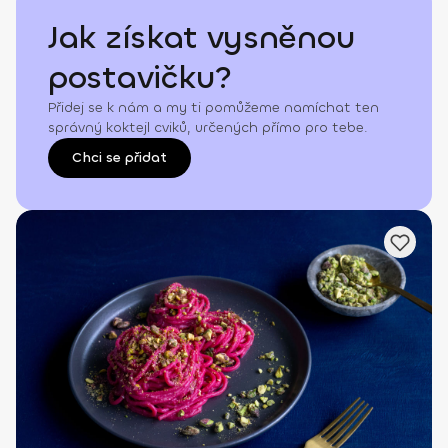
Jak získat vysněnou
postavičku?
Přidej se k nám a my ti pomůžeme namíchat ten
správný koktejl cviků, určených přímo pro tebe.
Chci se přidat