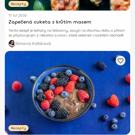
Recepty
17 Júl 2026
Zapečená cuketa s krůtím masem
Tento recept je bohatý na bílkoviny, zasytí na dlouhou dobu a přitom
se připravuje jen z několika surovin, které seženeš v každém obchodě.
Simona Kollárová
Recepty