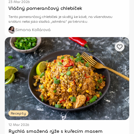
23 Mar 2026
Vláčný pomerančový chlebíček
Tento pomerančový chlebíček je skvělý ke kávě, na víkendovou
snídani nebo jako sladká „odměna“ po tréninku.
Simona Kollárová
Recepty
12 Mar 2026
Rychlá smažená rýže s kuřecím masem