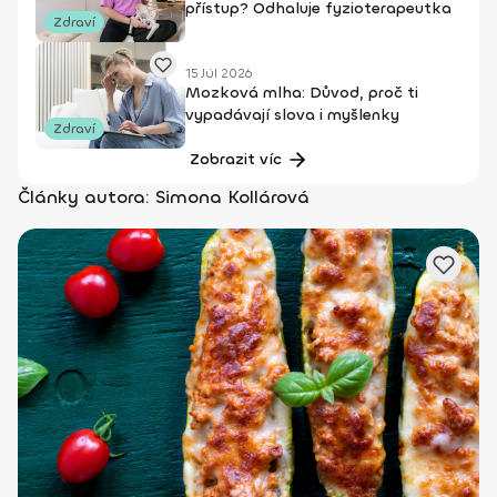
přístup? Odhaluje fyzioterapeutka
Zdraví
15 Júl 2026
Mozková mlha: Důvod, proč ti
vypadávají slova i myšlenky
Zdraví
Zobrazit víc
Články autora: Simona Kollárová