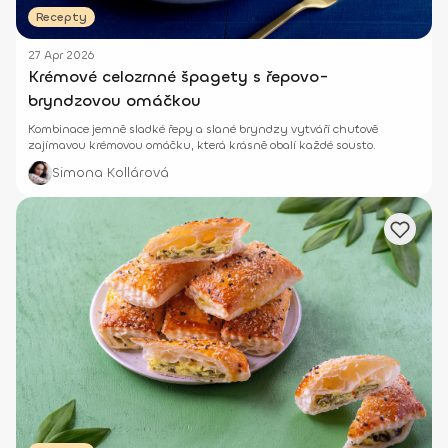
Recepty
27 Apr 2026
Krémové celozrnné špagety s řepovo-
bryndzovou omáčkou
Kombinace jemně sladké řepy a slané bryndzy vytváří chuťově
zajímavou krémovou omáčku, která krásně obalí každé sousto.
Simona Kollárová