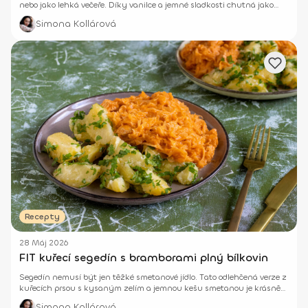
nebo jako lehká večeře. Díky vanilce a jemné sladkosti chutná jako
„dezert“, zároveň však tělu dodá pořádnou dávku kvalitních živin.
Simona Kollárová
Recepty
28 Máj 2026
FIT kuřecí segedín s bramborami plný bílkovin
Segedín nemusí být jen těžké smetanové jídlo. Tato odlehčená verze z
kuřecích prsou s kysaným zelím a jemnou kešu smetanou je krásně
krémová, sytá a přitom bohatá na bílkoviny.
Simona Kollárová