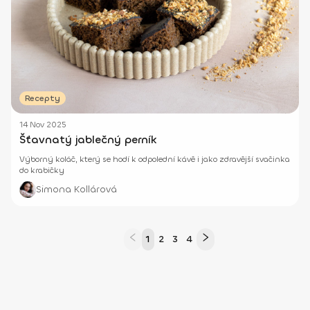
Recepty
14 Nov 2025
Šťavnatý jablečný perník
Výborný koláč, který se hodí k odpolední kávě i jako zdravější svačinka
do krabičky
Simona Kollárová
1
2
3
4