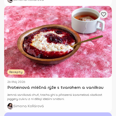
Recepty
26 Máj 2026
Proteinová mléčná rýže s tvarohem a vanilkou
Jemná vanilková chuť, trocha ghí a přirozená karamelová sladkost
jaggery cukru z ní dělají ideální snídani.
Simona Kollárová