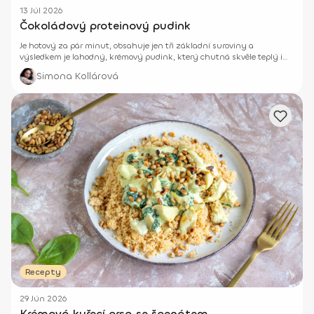
13 Júl 2026
Čokoládový proteinový pudink
Je hotový za pár minut, obsahuje jen tři základní suroviny a
výsledkem je lahodný, krémový pudink, který chutná skvěle teplý i
vychlazený.
Simona Kollárová
Recepty
29 Jún 2026
Krémová kuřecí prsa se špenátem