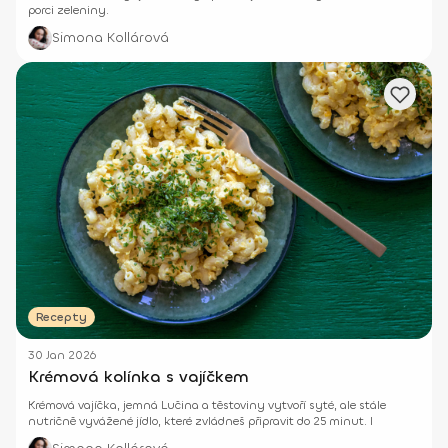
porci zeleniny.
Simona Kollárová
Recepty
30 Jan 2026
Krémová kolínka s vajíčkem
Krémová vajíčka, jemná Lučina a těstoviny vytvoří syté, ale stále
nutričně vyvážené jídlo, které zvládneš připravit do 25 minut. I