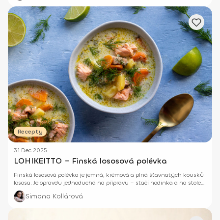
Recepty
31 Dec 2025
LOHIKEITTO – Finská lososová polévka
Finská lososová polévka je jemná, krémová a plná šťavnatých kousků
lososa. Je opravdu jednoduchá na přípravu – stačí hodinka a na stole
máš jídlo, které provoní kuchyň.
Simona Kollárová