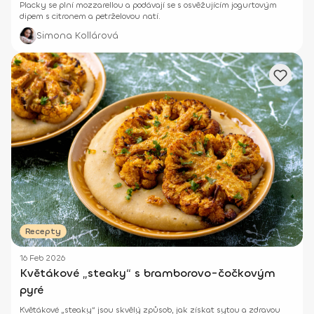
Placky se plní mozzarellou a podávají se s osvěžujícím jogurtovým
dipem s citronem a petrželovou natí.
Simona Kollárová
Recepty
16 Feb 2026
Květákové „steaky“ s bramborovo-čočkovým
pyré
Květákové „steaky“ jsou skvělý způsob, jak získat sytou a zdravou