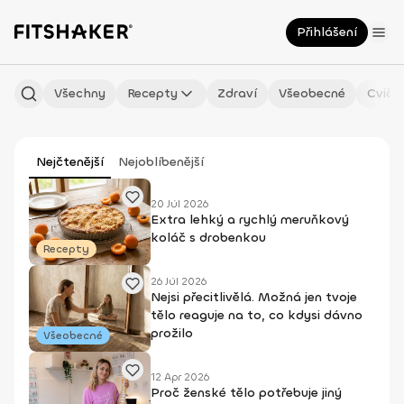
Přihlášení
Všechny
Recepty
Zdraví
Všeobecné
Cviče
Nejčtenější
Nejoblíbenější
20 Júl 2026
Extra lehký a rychlý meruňkový
koláč s drobenkou
Recepty
26 Júl 2026
Nejsi přecitlivělá. Možná jen tvoje
tělo reaguje na to, co kdysi dávno
prožilo
Všeobecné
12 Apr 2026
Proč ženské tělo potřebuje jiný