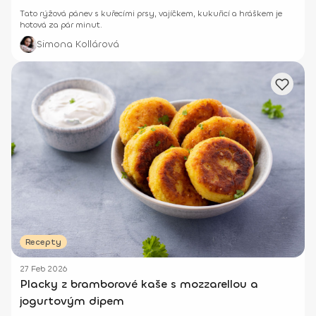
Tato rýžová pánev s kuřecími prsy, vajíčkem, kukuřicí a hráškem je
hotová za pár minut.
Simona Kollárová
Recepty
27 Feb 2026
Placky z bramborové kaše s mozzarellou a
jogurtovým dipem